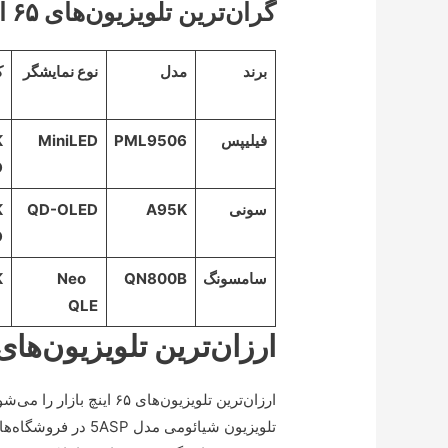
گران‌ترین تلویزیون‌های ۶۵ اینچ بازار
برند
مدل
نوع نمایشگر
ک
فیلیپس
PML9506
MiniLED
D
سونی
A95K
QD-OLED
D
سامسونگ
QN800B
Neo
K
QLE
ارزان‌ترین تلویزیون‌های ۶۵ اینچ بازا