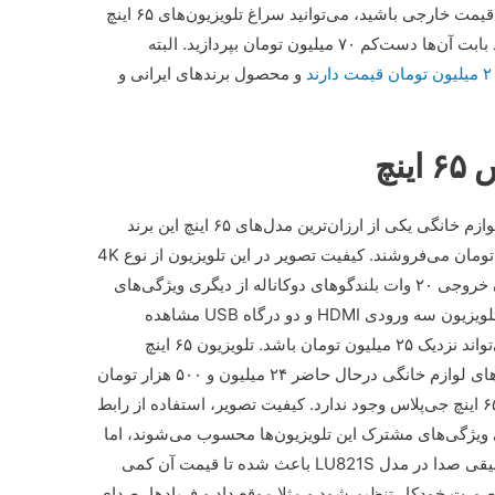
به‌نمایش می‌گذارند. اگر خریدار مدل‌های گران‌قیمت خارجی باشید، می‌توانید سراغ تلویزیون‌های ۶۵ اینچ
میلیون تومان بپردازید. البته
و محصول برند‌های ایرانی و
نچ
به گزارش فرارو، تومان است. فروشنده‌های لوازم خانگی یکی از ارزان‌ترین مدل‌های ۶۵ اینچ این برند
یعنی LU722S-IND را ۲۰ میلیون و ۳۰۰ هزار تومان می‌فروشند. کیفیت تصویر در این تلویزیون از نوع 4K
و Ultra HD است. رابط هوشند اندروید و توان خروجی ۲۰ وات بلندگو‌های دوکاناله از دیگری ویژگی‌های
این تلویزیون محسوب می‌شوند. کنار و پشت تلویزیون سه ورودی HDMI و دو درگاه USB مشاهده
می‌شود. قیمت تلویزیون ۶۵ اینچ جی‌پلاس می‌تواند نزدیک ۲۵ میلیون تومان باشد. تلویزیون ۶۵ اینچ
جی‌پلاس مدل LU821S در برخی از فروشگاه‌های لوازم خانگی درحال حاضر ۲۴ میلیون و ۵۰۰ هزار تومان
فروخته می‌شود. تفاوت خاصی بین مدل‌های ۶۵ اینچ جی‌پلاس وجود ندارد. کیفیت تصویر، استفاده از رابط
ندروید و بلندگو‌های دوکاناله ۲۰ واتی ویژگی‌های مشترک این تلویزیون‌ها محسوب می‌شوند، اما
برخی تفاوت‌های جزیی مثل قابلیت کنترل تطبیقی صدا در مدل LU821S باعث شده تا قیمت آن کمی
صورت خودکار تنظیم شود و مثلا موقع داد و فریاد‌ها، صدای