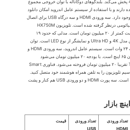
می‌شود. نمایشگر LED تصاویر را با کیفیت 4K پخش می‌کند. بلندگو‌های دوکاناله با توان خروجی مجموع
 دارند و با استفاده از سیستم عامل اندروید امکان دانلود
و نصب برنامه‌های Google Play در این مدل وجود دارد. سه ورودی HDMI و سه درگاه USB برای اتصال
وسایل صوتی و تصویری به تلویزیون 5ASP شیائومی درنظر گرفته شده است. تلویزیون HX750M
پاناسونیک از دیگر مدل‌های ۶۵ اینچ بازار با قیمت کمتر از ۲۰ میلیون تومان است. مدلی که حدود ۱۹
میلیون تومان قیمت دارد. کیفیت تصویر در این مدل 4K و Ultra HD و نمایشگر از نوع LED است. توان
خروجی صدا در تلویزیون HX750M پاناسونیک ۲۴ وات است. سیستم عامل اندروید، سه ورودی HDMI و
دو ورودی USB از دیگر ویژگی‌های این تلویزیون ۶۵ اینچ است. با بودجه ۲۰ میلیون تومان می‌شود
تلویزیون ۶۵ اینچ سام‌الکترونیک مدل TU6500 تقریبا ۲۰ میلیون تومان فروخته می‌شود. فناوری Smart
‌سیم تلویزیون را به تلفن همراه هوشمند خود متصل کنید.
کیفیت تصویر در این تلویزیون 4K و Ultra HD است. سه پورت HDMI و دو ورودی USB هم کنار و پشت
تعداد ورودی
تعداد ورودی
قیمت
USB
HDMI