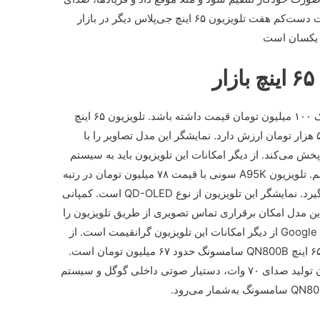
بم‌تری از بلندگو خارج شود. در همین رنج قیمت دست‌کم هفت تلویزیون ۶۵ اینچ جی‌پلاس دیگر در بازار
ا یکسان است
ر
گران‌ترین تلویزیون ۶۵ اینچ بازار می‌تواند نزدیک ۱۰۰ میلیون تومان قیمت داشته باشد. تلویزیون ۶۵ اینچ
فیلیپس مدل PML9506 الان ۹۲ میلیون و ۵۰۰ هزار تومان ارزش دارد. نمایشگر این مدل تصاویر را با
اوری MiniLED و با کیفیت 4K و Ultra HD پخش می‌کند. از دیگر امکانات این تلویزیون باید به سیستم
عامل اندروید و دستیار گوگل داخلی اشاره کنیم. تلویزیون A95K سونی با قیمت ۷۸ میلیون تومان در رتبه
دوم گران‌ترین مدل‌های ۶۵ اینچ بازار قرار می‌گیرد. نمایشگر این تلویزیون از نوع QD-OLED است. کمپانی
 قراردادن دوربین BRAVIA CAM در این مدل امکان برقراری تماس تصویری از طریق تلویزیون را
فراهم کرده است. سیستم عامل پیشرفته Google TV از دیگر امکانات این تلویزیون گرانقیمت است. از
دیگر برند‌های موجود در بازار قیمت تلویزیون ۶۵ اینچ QN800B سامسونگ حدود ۶۷ میلیون تومان است.
نمایشگر Neo QLED با وضوح تصویر 8K، توان تولید صدای ۷۰ وات، دستیار صوتی داخلی گوگل و سیستم