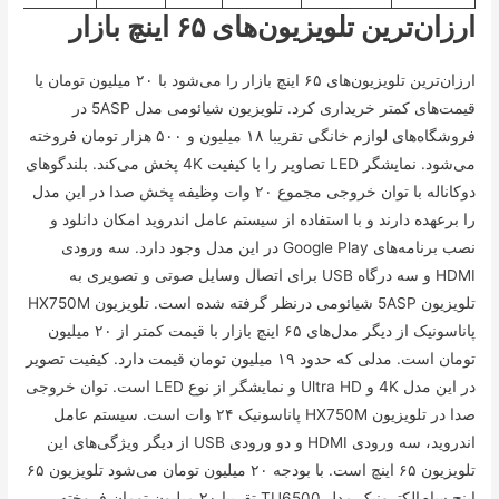
ارزان‌ترین تلویزیون‌های ۶۵ اینچ بازار
ارزان‌ترین تلویزیون‌های ۶۵ اینچ بازار را می‌شود با ۲۰ میلیون تومان یا
قیمت‌های کمتر خریداری کرد. تلویزیون شیائومی مدل 5ASP در
فروشگاه‌های لوازم خانگی تقریبا ۱۸ میلیون و ۵۰۰ هزار تومان فروخته
می‌شود. نمایشگر LED تصاویر را با کیفیت 4K پخش می‌کند. بلندگو‌های
دوکاناله با توان خروجی مجموع ۲۰ وات وظیفه پخش صدا در این مدل
را برعهده دارند و با استفاده از سیستم عامل اندروید امکان دانلود و
نصب برنامه‌های Google Play در این مدل وجود دارد. سه ورودی
HDMI و سه درگاه USB برای اتصال وسایل صوتی و تصویری به
تلویزیون 5ASP شیائومی درنظر گرفته شده است. تلویزیون HX750M
پاناسونیک از دیگر مدل‌های ۶۵ اینچ بازار با قیمت کمتر از ۲۰ میلیون
تومان است. مدلی که حدود ۱۹ میلیون تومان قیمت دارد. کیفیت تصویر
در این مدل 4K و Ultra HD و نمایشگر از نوع LED است. توان خروجی
صدا در تلویزیون HX750M پاناسونیک ۲۴ وات است. سیستم عامل
اندروید، سه ورودی HDMI و دو ورودی USB از دیگر ویژگی‌های این
تلویزیون ۶۵ اینچ است. با بودجه ۲۰ میلیون تومان می‌شود تلویزیون ۶۵
اینچ سام‌الکترونیک مدل TU6500 تقریبا ۲۰ میلیون تومان فروخته