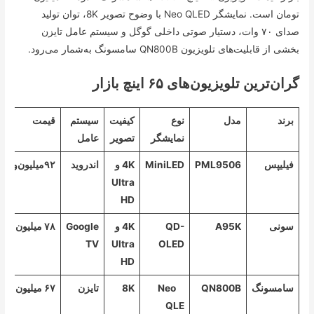
تومان است. نمایشگر Neo QLED با وضوح تصویر 8K، توان تولید
صدای ۷۰ وات، دستیار صوتی داخلی گوگل و سیستم عامل تایزن
بخشی از قابلیت‌های تلویزیون QN800B سامسونگ به‌شمار می‌رود.
گران‌ترین تلویزیون‌های ۶۵ اینچ بازار
برند
مدل
نوع
کیفیت
سیستم
قیمت
نمایشگر
تصویر
عامل
فیلیپس
PML9506
MiniLED
4K و
اندروید
۹۲‌میلیون‌و۵۰۰هزارتومان
Ultra
HD
سونی
A95K
QD-
4K و
Google
۷۸ میلیون تومان
TV
Ultra
OLED
HD
سامسونگ
QN800B
Neo
8K
تایزن
۶۷ میلیون تومان
QLE