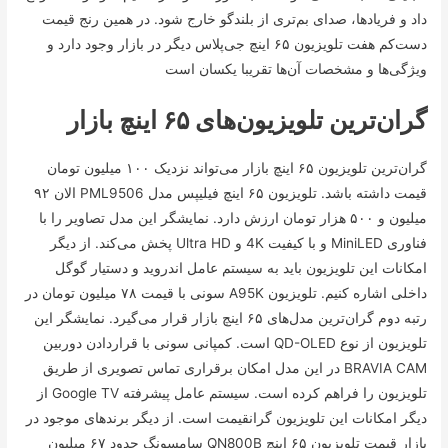
داد و فریاد‌ها، صدای بم‌تری از بلندگو خارج شود. در همین رنج قیمت
دست‌کم هفت تلویزیون ۶۵ اینچ جی‌پلاس دیگر در بازار وجود دارد و
ویژگی‌ها و مشخصات آن‌ها تقریبا یکسان است
گران‌ترین تلویزیون‌های ۶۵ اینچ بازار
گران‌ترین تلویزیون ۶۵ اینچ بازار می‌تواند نزدیک ۱۰۰ میلیون تومان
قیمت داشته باشد. تلویزیون ۶۵ اینچ فیلیپس مدل PML9506 الان ۹۲
میلیون و ۵۰۰ هزار تومان ارزش دارد. نمایشگر این مدل تصاویر را با
فناوری MiniLED و با کیفیت 4K و Ultra HD پخش می‌کند. از دیگر
امکانات این تلویزیون باید به سیستم عامل اندروید و دستیار گوگل
داخلی اشاره کنیم. تلویزیون A95K سونی با قیمت ۷۸ میلیون تومان در
رتبه دوم گران‌ترین مدل‌های ۶۵ اینچ بازار قرار می‌گیرد. نمایشگر این
تلویزیون از نوع QD-OLED است. کمپانی سونی با قراردادن دوربین
BRAVIA CAM در این مدل امکان برقراری تماس تصویری از طریق
تلویزیون را فراهم کرده است. سیستم عامل پیشرفته Google TV از
دیگر امکانات این تلویزیون گرانقیمت است. از دیگر برند‌های موجود در
بازار قیمت تلویزیون ۶۵ اینچ QN800B سامسونگ حدود ۶۷ میلیون