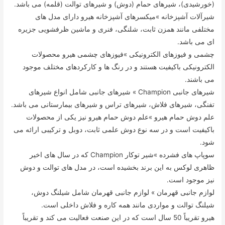
(خورشیدی)، شیرهای حمام (دوش) و شیرهای توالت (قلمه) می باشد.
شیرآلات آشپزخانه »میکسرهای آشپزخانه هیرو دارای مدل های
مختلفی مانند همزن ثابت، شلنگی، فنری و ماشین ظرفشویی جزیره
ای می باشد.
چشمی و فیوزهای الکترونیکی »فیوزهای چشمی هیرو محصولات
الکترونیکی باکیفیت هستند و در رنگ ها و کارکردهای مختلف موجود
می باشند.
شیرهای جانبی Champion » شیرهای جانبی شامل انواع شیرهای
تفنگی، شیرهای فلاش، شیرهای تراس و شیرهای بیمارستانی می باشد.
علم دوش حمام هیرو »علم دوش حمام هیرو نیز یکی از محصولات
باکیفیت است و در سه نوع دوش علمی ثابت، دوبل و ترکیبی ارائه می
شود.
سوپاپ های فشرده »شیر توکار Champion که در سال های اخیر
ظاهری لوکس به این برند بخشیده است، در مدل های توالت و دوش
نیز موجود است.
لوازم جانبی قهرمان » لوازم جانبی قهرمان شامل شیلنگ دوش،
شیلنگ توالت و مواردی مانند همه کاره و فلاش داخلی است.
هیرو تقریباً 50 سال است که در این صنعت فعالیت می کند و تقریباً