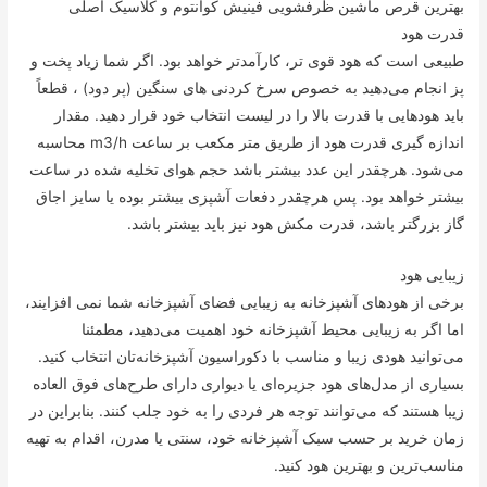
بهترین قرص ماشین ظرفشویی فینیش کوانتوم و کلاسیک اصلی
قدرت هود
طبیعی است که هود قوی تر، کارآمدتر خواهد بود. اگر شما زیاد پخت و
پز انجام می‌دهید به خصوص سرخ کردنی های سنگین (پر دود) ، قطعاً
باید هودهایی با قدرت بالا را در لیست انتخاب خود قرار دهید. مقدار
اندازه گیری قدرت هود از طریق متر مکعب بر ساعت m3/h محاسبه
می‌شود. هرچقدر این عدد بیشتر باشد حجم هوای تخلیه شده در ساعت
بیشتر خواهد بود. پس هرچقدر دفعات آشپزی بیشتر بوده یا سایز اجاق
گاز بزرگتر باشد، قدرت مکش هود نیز باید بیشتر باشد.
زیبایی هود
برخی از هودهای آشپزخانه به زیبایی فضای آشپزخانه شما نمی افزایند،
اما اگر به زیبایی محیط آشپزخانه خود اهمیت می‌دهید، مطمئنا
می‌توانید هودی زیبا و مناسب با دکوراسیون آشپزخانه‌تان انتخاب کنید.
بسیاری از مدل‌های هود جزیره‌ای یا دیواری دارای طرح‌های فوق العاده
زیبا هستند که می‌توانند توجه هر فردی را به خود جلب کنند. بنابراین در
زمان خرید بر حسب سبک آشپزخانه خود، سنتی یا مدرن، اقدام به تهیه
مناسب‌ترین و بهترین هود کنید.