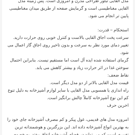
مدل القایی تبلور طراحی مدرن و امروزی است. پس زمینه مدل
القایی مغناطیسی است و گرمایش صفحه از طریق میدان مغناطیسی
پایین تر انجام می شود.
استحکام – قدرت:
سرعت پخت اجاق القایی بالاست و کنترل خوبی روی حرارت دارید.
تغییر دمای مورد نظر به سرعت و بدون تاخیر روی اجاق گاز اعمال می
شود.
گرمای استفاده شده ایده آل است اما مستقیم نیست. بنابراین احتمال
سوختن غذا در اثر حرارت زیاد و بیشتر کاهش می یابد.
نقاط ضعف:
قیمت مدل القایی بالاتر از دو مدل دیگر است.
راه اندازی یا همسویی مدل القایی با سایر لوازم آشپزخانه به دلیل تنوع
کم این نوع آشپزخانه کاملاً چالش برانگیز است.
اخرین حرف
امروزه مدل های قدیمی، غول پیکر و کم مصرف آشپزخانه جای خود را
به بهترین انواع آشپزخانه داده اند. این بزرگترین و هوشمندانه ترین
تغییری است که می تواند در فضای آشپزخانه اتفاق بیفتد. به خصوص