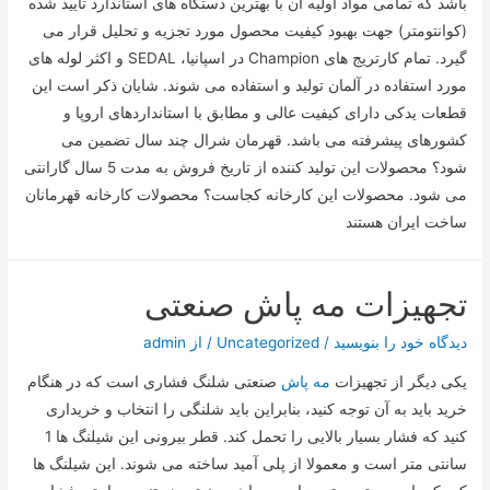
باشد که تمامی مواد اولیه آن با بهترین دستگاه های استاندارد تایید شده
(کوانتومتر) جهت بهبود کیفیت محصول مورد تجزیه و تحلیل قرار می
گیرد. تمام کارتریج های Champion در اسپانیا، SEDAL و اکثر لوله های
مورد استفاده در آلمان تولید و استفاده می شوند. شایان ذکر است این
قطعات یدکی دارای کیفیت عالی و مطابق با استانداردهای اروپا و
کشورهای پیشرفته می باشد. قهرمان شرال چند سال تضمین می
شود؟ محصولات این تولید کننده از تاریخ فروش به مدت 5 سال گارانتی
می شود. محصولات این کارخانه کجاست؟ محصولات کارخانه قهرمانان
ساخت ایران هستند
تجهیزات مه پاش صنعتی
دیدگاه‌ خود را بنویسید
/
Uncategorized
/ از
admin
یکی دیگر از تجهیزات
مه پاش
صنعتی شلنگ فشاری است که در هنگام
خرید باید به آن توجه کنید، بنابراین باید شلنگی را انتخاب و خریداری
کنید که فشار بسیار بالایی را تحمل کند. قطر بیرونی این شیلنگ ها 1
سانتی متر است و معمولا از پلی آمید ساخته می شوند. این شیلنگ ها