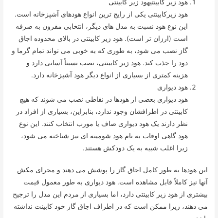
هود زیر کابینتیهود زیر کابینتی
هود زیرکابینتی یکی از رایج ترین انواع هودهای آشپزخانه است.
این نوع هود نسبت به مدل های دیگر، انتخابی مقرون به صرفه
است (ارزان تر است). هود زیر کابینتی در بالای محدوده اجاق
گاز نصب می شود، به طوری که به خوبی می تواند تمام گرما و
دود را جذب کند. هود زیر کابینتی، نصب نسبتاً آسانی دارد و
هزینه کمتری از بسیاری از انواع دیگر هود آشپزخانه دارد.
هود دیواری
هود دیواری بعضی از هودها در نقاطی نصب می شوند که هیچ
کابینتی در اطرافشان وجود ندارد، بنابراین، بسیاری از افراد در
نظر دارند یک هود دیواری صاف یا مورب انتخاب کنند. این نوع
هود گاهی اوقات به نام هود شومینه ای نیز شناخته می شود،
زیرا اغلب شبیه به یک دودکش هستند.
این هودها به طور کامل اجاق گاز را پوشش می دهند و مجرای مکش
آنها نیز کاملاً قابل مشاهده است. هود دیواری به طور معمول قیمت
بیشتری از هود زیر کابینتی دارد، اما بسیاری از مردم این مدل را ترجیح
می دهند، زیرا ممکن است که در اطراف اجاق گاز خود کابینت نداشته