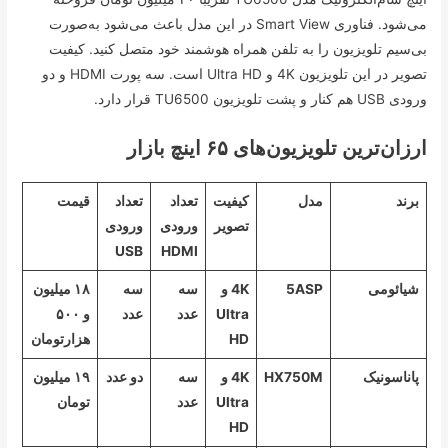
می‌شود. فناوری Smart View در این مدل باعث می‌شود به‌صورت
بی‌سیم تلویزیون را به تلفن همراه هوشمند خود متصل کنید. کیفیت
تصویر در این تلویزیون 4K و Ultra HD است. سه پورت HDMI و دو
ورودی USB هم کنار و پشت تلویزیون TU6500 قرار دارد.
ارزان‌ترین تلویزیون‌های ۶۵ اینچ بازار
برند
مدل
کیفیت
تعداد
تعداد
قیمت
تصویر
ورودی
ورودی
USB
HDMI
شیائومی
5ASP
4K و
سه
سه
۱۸ میلیون
Ultra
عدد
عدد
و ۵۰۰
HD
هزارتومان
پاناسونیک
HX750M
4K و
سه
دو عدد
۱۹ میلیون
Ultra
عدد
تومان
HD