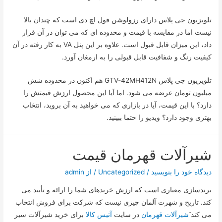
تلویزیون جی پلاس دارای رزولوشن فول اچ دی است که چندان بالا
نیست اما در مقایسه با قیمت و محدوده ای که می توان در آن قرار
داد، این میزان قابل قبول است. علاوه بر این پنل VA به کار رفته در آن
کیفیت رنگ و شفافیت قابل قبولی را به ارمغان آورد.
تلویزیون جی پلاس GTV-42MH412N هم اکنون در محدوده شش
میلیون تومان عرضه می شود. اما آیا این محصول ارزش قیمتش را
دارد؟ با این قیمت، آیا در بازاری که می خواهید به آن بروید، انتخاب
بهتری وجود دارد؟ ویدیو را حتما ببینید.
شیرآلات قهرمان قیمت
دیدگاه‌ خود را بنویسید
/
Uncategorized
/ از
admin
برندسازی معیاری است که ارزش خریدهای شما را ارائه و تأیید می
کند. تاریخ و شهرت آلمان چیزی نیست که شرکت برای فروش انتخاب
می کند َ
شیرآلات قهرمان
در سایت
آتیس کالا
برای خرید شیرآلات سیر