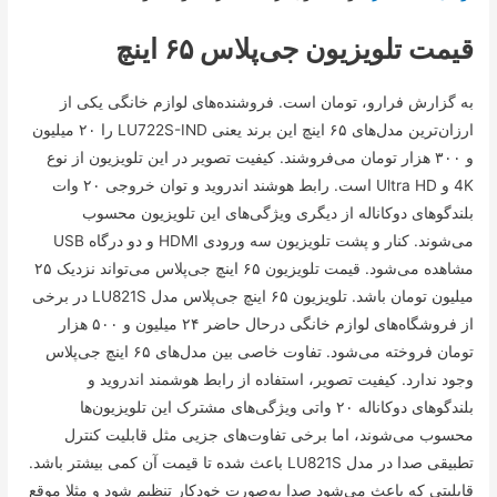
قیمت تلویزیون جی‌پلاس ۶۵ اینچ
به گزارش فرارو، تومان است. فروشنده‌های لوازم خانگی یکی از
ارزان‌ترین مدل‌های ۶۵ اینچ این برند یعنی LU722S-IND را ۲۰ میلیون
و ۳۰۰ هزار تومان می‌فروشند. کیفیت تصویر در این تلویزیون از نوع
4K و Ultra HD است. رابط هوشند اندروید و توان خروجی ۲۰ وات
بلندگو‌های دوکاناله از دیگری ویژگی‌های این تلویزیون محسوب
می‌شوند. کنار و پشت تلویزیون سه ورودی HDMI و دو درگاه USB
مشاهده می‌شود. قیمت تلویزیون ۶۵ اینچ جی‌پلاس می‌تواند نزدیک ۲۵
میلیون تومان باشد. تلویزیون ۶۵ اینچ جی‌پلاس مدل LU821S در برخی
از فروشگاه‌های لوازم خانگی درحال حاضر ۲۴ میلیون و ۵۰۰ هزار
تومان فروخته می‌شود. تفاوت خاصی بین مدل‌های ۶۵ اینچ جی‌پلاس
وجود ندارد. کیفیت تصویر، استفاده از رابط هوشمند اندروید و
بلندگو‌های دوکاناله ۲۰ واتی ویژگی‌های مشترک این تلویزیون‌ها
محسوب می‌شوند، اما برخی تفاوت‌های جزیی مثل قابلیت کنترل
تطبیقی صدا در مدل LU821S باعث شده تا قیمت آن کمی بیشتر باشد.
قابلیتی که باعث می‌شود صدا به‌صورت خودکار تنظیم شود و مثلا موقع