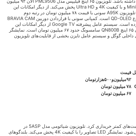
گران‌ترین تلویزیون ۶۵ اینچ بازار می‌تواند نزدیک ۱۰۰ میلیون تومان قیمت داشته باشد. تلویزیون ۶۵ اینچ فیلیپس مدل PML9506 الان ۹۲ میلیون
و ۵۰۰ هزار تومان ارزش دارد. نمایشگر این مدل تصاویر را با فناوری MiniLED و با کیفیت 4K و Ultra HD پخش می‌کند. از دیگر امکانات این
تلویزیون باید به سیستم عامل اندروید و دستیار گوگل داخلی اشاره کنیم. تلویزیون A95K سونی با قیمت ۷۸ میلیون تومان در رتبه دوم
گران‌ترین مدل‌های ۶۵ اینچ بازار قرار می‌گیرد. نمایشگر این تلویزیون از نوع QD-OLED است. کمپانی سونی با قراردادن دوربین BRAVIA CAM
در این مدل امکان برقراری تماس تصویری از طریق تلویزیون را فراهم کرده است. سیستم عامل پیشرفته Google TV از دیگر امکانات این
تلویزیون گرانقیمت است. از دیگر برند‌های موجود در بازار قیمت تلویزیون ۶۵ اینچ QN800B سامسونگ حدود ۶۷ میلیون تومان است. نمایشگر
وان تولید صدای ۷۰ وات، دستیار صوتی داخلی گوگل و سیستم عامل تایزن بخشی از قابلیت‌های تلویزیون
ل
قیمت
۹۲‌میلیون‌و۵۰۰هزارتومان
۷۸ میلیون تومان
۶۷ میلیون تومان
ارزان‌ترین تلویزیون‌های ۶۵ اینچ بازار را می‌شود با ۲۰ میلیون تومان یا قیمت‌های کمتر خریداری کرد. تلویزیون شیائومی مدل 5ASP در
فروشگاه‌های لوازم خانگی تقریبا ۱۸ میلیون و ۵۰۰ هزار تومان فروخته می‌شود. نمایشگر LED تصاویر را با کیفیت 4K پخش می‌کند. بلندگو‌های