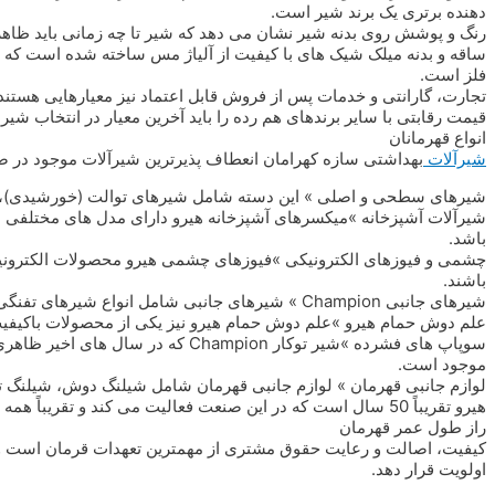
دهنده برتری یک برند شیر است.
رنگ و پوشش روی بدنه شیر نشان می دهد که شیر تا چه زمانی باید ظاه
ساقه و بدنه میلک شیک های با کیفیت از آلیاژ مس ساخته شده است که سا
فلز است.
تجارت، گارانتی و خدمات پس از فروش قابل اعتماد نیز معیارهایی هستند ک
قیمت رقابتی با سایر برندهای هم رده را باید آخرین معیار در انتخاب شیر
انواع قهرمانان
شیرآلات
بهداشتی سازه کهرامان انعطاف پذیرترین شیرآلات موجود در ص
شیرهای سطحی و اصلی » این دسته شامل شیرهای توالت (خورشیدی)، ش
شیرآلات آشپزخانه »میکسرهای آشپزخانه هیرو دارای مدل های مختلفی 
باشد.
چشمی و فیوزهای الکترونیکی »فیوزهای چشمی هیرو محصولات الکترونیک
باشند.
شیرهای جانبی Champion » شیرهای جانبی شامل انواع شیرهای تفنگی، شیرهای فلاش، شیرهای تراس و شیرهای بیمارستانی می باشد.
علم دوش حمام هیرو »علم دوش حمام هیرو نیز یکی از محصولات باکیفیت
سوپاپ های فشرده »شیر توکار Champion
موجود است.
لوازم جانبی قهرمان » لوازم جانبی قهرمان شامل شیلنگ دوش، شیلنگ تو
هیرو تقریباً 50 سال است که در این صنعت فعالیت می کند و تقریباً همه در مورد انتخاب سوپاپ، برند هیرو شماره 1 هستند.
راز طول عمر قهرمان
کیفیت، اصالت و رعایت حقوق مشتری از مهمترین تعهدات قرمان است و 
اولویت قرار دهد.