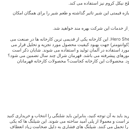
زه قیمتی این شیر تاثیر گذاشته و طعم شیر را برای همگان امکان
لیست قیمت جدید با تخفیف های استثنایی برای تمامی محصولات Hero Sheraals. این کارخانه یکی از قدیمی ترین کارخانه ها در صنعت می
ه (کوانتومتر) جهت بهبود کیفیت محصول مورد تجزیه و تحلیل قرار می
Champ در اسپانیا، SEDAL و اکثر لوله های مورد استفاده در آلمان تولید و استفاده می شوند. شایان ذکر است
 کشورهای پیشرفته می باشد. قهرمان شرال چند سال تضمین می شود؟
یخ فروش به مدت 5 سال گارانتی می شود. محصولات این کارخانه کجاست؟ محصولات کارخانه قهرمانان
ید به آن توجه کنید، بنابراین باید شلنگی را انتخاب و خریداری کنید
ایی را تحمل کند. قطر بیرونی این شیلنگ ها 1 سانتی متر است و معمولا از پلی آمید ساخته می شوند. این شیلنگ ها که یکی
 ترین تجهیزات مه پاش صنعتی هستند به راحتی فشار حدود 80 بار را تحمل می کنند. شیلنگ های فشاری به دلیل ضخامت زیاد انعطاف