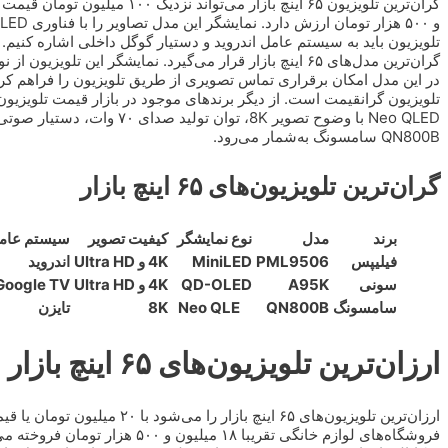
Neo QLED با وضوح تصویر 8K، ت
QN800B سامسونگ به‌شمار می‌رود.
گران‌ترین تلویزیون‌های ۶۵ اینچ بازار
برند
مدل
نوع نمایشگر
کیفیت تصویر
سیستم عام
فیلیپس
PML9506
MiniLED
4K و Ultra HD
اندروید
سونی
A95K
QD-OLED
4K و Ultra HD
Google TV
سامسونگ
QN800B
Neo QLE
8K
تایزن
ارزان‌ترین تلویزیون‌های ۶۵ اینچ بازار