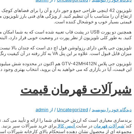
تلویزیون 42 اینچی طراحی جمع و جور دارد و آن را برای فضاهای ک
قیمتی بسیار خوب و خوشحال کننده است.
همچنین دو پورت USB در پشت قاب تعبیه شده است که به شم
کنید. به طور کلی تلویزیون از نظر پورت در وضعیت خوبی قرار دارد، ال
تلویزیون جی پلاس دارای رزولوشن فول اچ دی است که چندان بالا نیست ام
میزان قابل قبول است. علاوه بر این پنل VA به کار رفته در آن کیفیت رنگ و شفافیت قابل قبولی را به ارمغان آورد.
تلویزیون جی پلاس GTV-42MH412N هم اکنون 
این قیمت، آیا در بازاری که می خواهید به آن بروید، انتخاب بهتری وجود دارد
شیرآلات قهرمان قیمت
دیدگاه‌ خود را بنویسید
/
Uncategorized
/ از
admin
برندسازی معیاری است که ارزش خریدهای شما را ارائه و تأیید می کند
کند َ
شیرآلات قهرمان
در سایت
آتیس کالا
برای خرید شیرآلات سیر بزنید.
مجموعه ای از محصول نشان دهنده استحکام بالای کارخانه شیرآلات ا