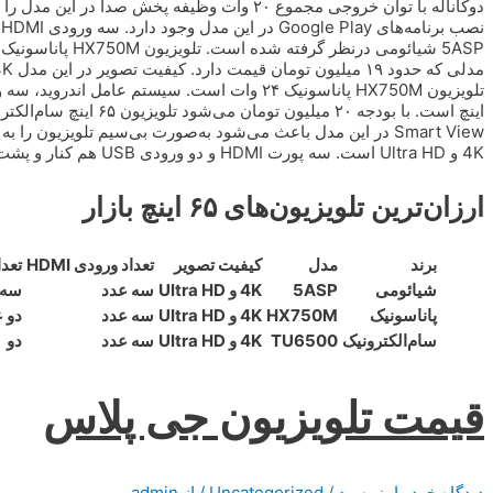
دوکاناله با توان خروجی مجموع ۲۰ وات وظیفه پخش ص
Smart View در این مدل باعث می‌شود به‌صورت بی‌سیم تلویزیون 
4K و Ultra HD است. سه پورت HDMI و دو ورودی USB هم کنار و پشت تلویزیون TU6500 قرار دارد.
ارزان‌ترین تلویزیون‌های ۶۵ اینچ بازار
برند
مدل
کیفیت تصویر
تعداد ورودی HDMI
تعدا
شیائومی
5ASP
4K و Ultra HD
سه عدد
سه 
پاناسونیک
HX750M
4K و Ultra HD
سه عدد
دو 
سام‌الکترونیک
TU6500
4K و Ultra HD
سه عدد
دو
قیمت تلویزیون جی پلاس
دیدگاه‌ خود را بنویسید
/
Uncategorized
/ از
admin