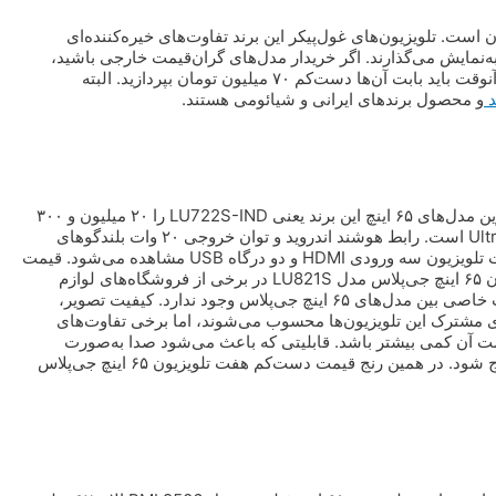
۶۵ اینچ برای خریداران بین ۲۰ تا ۲۵ میلیون تومان است. تلویزیون‌های غول‌پیکر این برند تفاوت‌های خیره‌کننده‌ای
ارند. دارای نمایشگر LED هستند و تصاویر را با کیفیت 4K و Ultra HD به‌نمایش می‌گذارند. اگر خریدار مدل‌های گران‌قیمت خارجی باشید،
و محصول برند‌های ایرانی و شیائومی هستند.
به گزارش فرارو، تومان است. فروشنده‌های لوازم خانگی یکی از ارزان‌ترین مدل‌های ۶۵ اینچ این برند یعنی LU722S-IND را ۲۰ میلیون و ۳۰۰
هزار تومان می‌فروشند. کیفیت تصویر در این تلویزیون از نوع 4K و Ultra HD است. رابط هوشند اندروید و توان خروجی ۲۰ وات بلندگو‌های
دوکاناله از دیگری ویژگی‌های این تلویزیون محسوب می‌شوند. کنار و پشت تلویزیون سه ورودی HDMI و دو درگاه USB مشاهده می‌شود. قیمت
تلویزیون ۶۵ اینچ جی‌پلاس می‌تواند نزدیک ۲۵ میلیون تومان باشد. تلویزیون ۶۵ اینچ جی‌پلاس مدل LU821S در برخی از فروشگاه‌های لوازم
خانگی درحال حاضر ۲۴ میلیون و ۵۰۰ هزار تومان فروخته می‌شود. تفاوت خاصی بین مدل‌های ۶۵ اینچ جی‌پلاس وجود ندارد. کیفیت تصویر،
ندروید و بلندگو‌های دوکاناله ۲۰ واتی ویژگی‌های مشترک این تلویزیون‌ها محسوب می‌شوند، اما برخی تفاوت‌های
قی صدا در مدل LU821S باعث شده تا قیمت آن کمی بیشتر باشد. قابلیتی که باعث می‌شود صدا به‌صورت
خودکار تنظیم شود و مثلا موقع داد و فریاد‌ها، صدای بم‌تری از بلندگو خارج شود. در همین رنج قیمت دست‌کم هفت تلویزیون ۶۵ اینچ جی‌پلاس