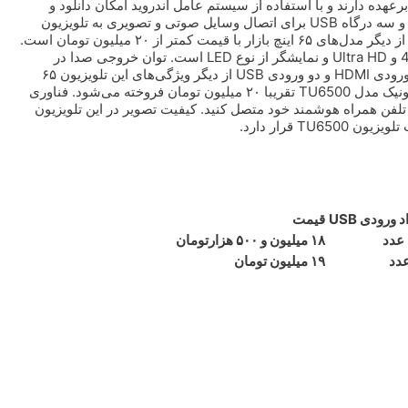
دا در این مدل را برعهده دارند و با استفاده از سیستم عامل اندروید امکان دانلود و
نصب برنامه‌های Google Play در این مدل وجود دارد. سه ورودی HDMI و سه درگاه USB برای اتصال وسایل صوتی و تصویری به تلویزیون
5ASP شیائومی درنظر گرفته شده است. تلویزیون HX750M پاناسونیک از دیگر مدل‌های ۶۵ اینچ بازار با قیمت کمتر از ۲۰ میلیون تومان است.
مدلی که حدود ۱۹ میلیون تومان قیمت دارد. کیفیت تصویر در این مدل 4K و Ultra HD و نمایشگر از نوع LED است. توان خروجی صدا در
تلویزیون HX750M پاناسونیک ۲۴ وات است. سیستم عامل اندروید، سه ورودی HDMI و دو ورودی USB از دیگر ویژگی‌های این تلویزیون ۶۵
اینچ است. با بودجه ۲۰ میلیون تومان می‌شود تلویزیون ۶۵ اینچ سام‌الکترونیک مدل TU6500 تقریبا ۲۰ میلیون تومان فروخته می‌شود. فناوری
را به تلفن همراه هوشمند خود متصل کنید. کیفیت تصویر در این تلویزیون
د ورودی USB
قیمت
عدد
۱۸ میلیون و ۵۰۰ هزارتومان
عدد
۱۹ میلیون تومان