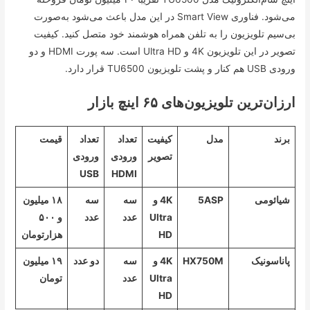
می‌شود. فناوری Smart View در این مدل باعث می‌شود به‌صورت
بی‌سیم تلویزیون را به تلفن همراه هوشمند خود متصل کنید. کیفیت
تصویر در این تلویزیون 4K و Ultra HD است. سه پورت HDMI و دو
ورودی USB هم کنار و پشت تلویزیون TU6500 قرار دارد.
ارزان‌ترین تلویزیون‌های ۶۵ اینچ بازار
برند
مدل
کیفیت
تعداد
تعداد
قیمت
تصویر
ورودی
ورودی
USB
HDMI
شیائومی
5ASP
4K و
سه
سه
۱۸ میلیون
Ultra
عدد
عدد
و ۵۰۰
HD
هزارتومان
پاناسونیک
HX750M
4K و
سه
دو عدد
۱۹ میلیون
Ultra
عدد
تومان
HD