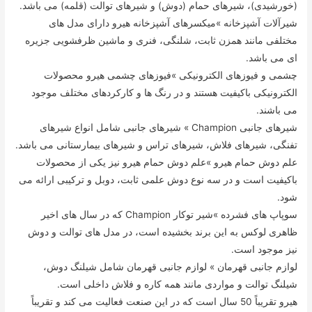
(خورشیدی)، شیرهای حمام (دوش) و شیرهای توالت (قلمه) می باشد.
شیرآلات آشپزخانه »میکسرهای آشپزخانه هیرو دارای مدل های
مختلفی مانند همزن ثابت، شلنگی، فنری و ماشین ظرفشویی جزیره
ای می باشد.
چشمی و فیوزهای الکترونیکی »فیوزهای چشمی هیرو محصولات
الکترونیکی باکیفیت هستند و در رنگ ها و کارکردهای مختلف موجود
می باشند.
شیرهای جانبی Champion » شیرهای جانبی شامل انواع شیرهای
تفنگی، شیرهای فلاش، شیرهای تراس و شیرهای بیمارستانی می باشد.
علم دوش حمام هیرو »علم دوش حمام هیرو نیز یکی از محصولات
باکیفیت است و در سه نوع دوش علمی ثابت، دوبل و ترکیبی ارائه می
شود.
سوپاپ های فشرده »شیر توکار Champion که در سال های اخیر
ظاهری لوکس به این برند بخشیده است، در مدل های توالت و دوش
نیز موجود است.
لوازم جانبی قهرمان » لوازم جانبی قهرمان شامل شیلنگ دوش،
شیلنگ توالت و مواردی مانند همه کاره و فلاش داخلی است.
هیرو تقریباً 50 سال است که در این صنعت فعالیت می کند و تقریباً