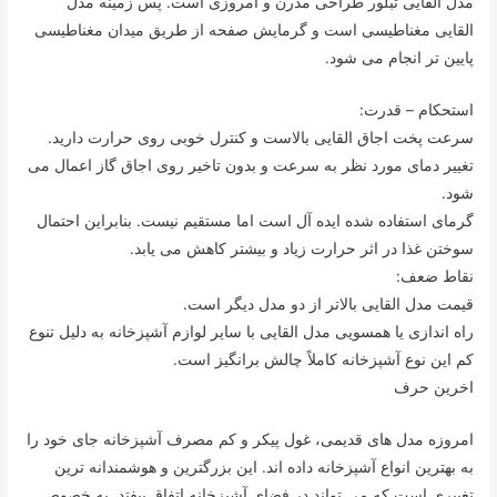
مدل القایی تبلور طراحی مدرن و امروزی است. پس زمینه مدل
القایی مغناطیسی است و گرمایش صفحه از طریق میدان مغناطیسی
پایین تر انجام می شود.
استحکام – قدرت:
سرعت پخت اجاق القایی بالاست و کنترل خوبی روی حرارت دارید.
تغییر دمای مورد نظر به سرعت و بدون تاخیر روی اجاق گاز اعمال می
شود.
گرمای استفاده شده ایده آل است اما مستقیم نیست. بنابراین احتمال
سوختن غذا در اثر حرارت زیاد و بیشتر کاهش می یابد.
نقاط ضعف:
قیمت مدل القایی بالاتر از دو مدل دیگر است.
راه اندازی یا همسویی مدل القایی با سایر لوازم آشپزخانه به دلیل تنوع
کم این نوع آشپزخانه کاملاً چالش برانگیز است.
اخرین حرف
امروزه مدل های قدیمی، غول پیکر و کم مصرف آشپزخانه جای خود را
به بهترین انواع آشپزخانه داده اند. این بزرگترین و هوشمندانه ترین
تغییری است که می تواند در فضای آشپزخانه اتفاق بیفتد. به خصوص