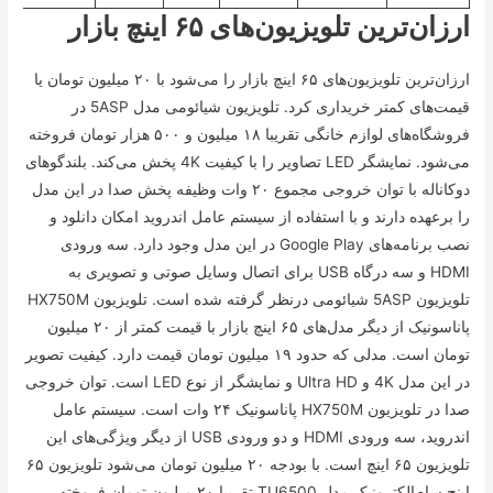
ارزان‌ترین تلویزیون‌های ۶۵ اینچ بازار
ارزان‌ترین تلویزیون‌های ۶۵ اینچ بازار را می‌شود با ۲۰ میلیون تومان یا
قیمت‌های کمتر خریداری کرد. تلویزیون شیائومی مدل 5ASP در
فروشگاه‌های لوازم خانگی تقریبا ۱۸ میلیون و ۵۰۰ هزار تومان فروخته
می‌شود. نمایشگر LED تصاویر را با کیفیت 4K پخش می‌کند. بلندگو‌های
دوکاناله با توان خروجی مجموع ۲۰ وات وظیفه پخش صدا در این مدل
را برعهده دارند و با استفاده از سیستم عامل اندروید امکان دانلود و
نصب برنامه‌های Google Play در این مدل وجود دارد. سه ورودی
HDMI و سه درگاه USB برای اتصال وسایل صوتی و تصویری به
تلویزیون 5ASP شیائومی درنظر گرفته شده است. تلویزیون HX750M
پاناسونیک از دیگر مدل‌های ۶۵ اینچ بازار با قیمت کمتر از ۲۰ میلیون
تومان است. مدلی که حدود ۱۹ میلیون تومان قیمت دارد. کیفیت تصویر
در این مدل 4K و Ultra HD و نمایشگر از نوع LED است. توان خروجی
صدا در تلویزیون HX750M پاناسونیک ۲۴ وات است. سیستم عامل
اندروید، سه ورودی HDMI و دو ورودی USB از دیگر ویژگی‌های این
تلویزیون ۶۵ اینچ است. با بودجه ۲۰ میلیون تومان می‌شود تلویزیون ۶۵
اینچ سام‌الکترونیک مدل TU6500 تقریبا ۲۰ میلیون تومان فروخته