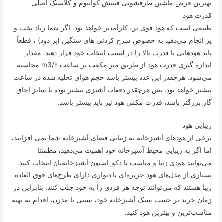
بهترین قرص ماشین ظرفشویی فینیش کوانتوم و کلاسیک اصلی
قدرت هود
طبیعی است که هود قوی تر، کارآمدتر خواهد بود. اگر شما زیاد پخت و
پز انجام می‌دهید به خصوص سرخ کردنی های سنگین (پر دود) ، قطعاً
باید هودهایی با قدرت بالا را در لیست انتخاب خود قرار دهید. مقدار
اندازه گیری قدرت هود از طریق متر مکعب بر ساعت m3/h محاسبه
می‌شود. هرچقدر این عدد بیشتر باشد حجم هوای تخلیه شده در ساعت
بیشتر خواهد بود. پس هرچقدر دفعات آشپزی بیشتر بوده یا سایز اجاق
گاز بزرگتر باشد، قدرت مکش هود نیز باید بیشتر باشد.
زیبایی هود
برخی از هودهای آشپزخانه به زیبایی فضای آشپزخانه شما نمی افزایند،
اما اگر به زیبایی محیط آشپزخانه خود اهمیت می‌دهید، مطمئنا
می‌توانید هودی زیبا و مناسب با دکوراسیون آشپزخانه‌تان انتخاب کنید.
بسیاری از مدل‌های هود جزیره‌ای یا دیواری دارای طرح‌های فوق العاده
زیبا هستند که می‌توانند توجه هر فردی را به خود جلب کنند. بنابراین در
زمان خرید بر حسب سبک آشپزخانه خود، سنتی یا مدرن، اقدام به تهیه
مناسب‌ترین و بهترین هود کنید.