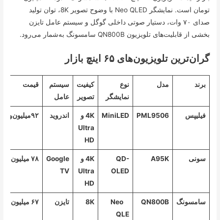
تومان است. نمایشگر Neo QLED با وضوح تصویر 8K، توان تولید
صدای ۷۰ وات، دستیار صوتی داخلی گوگل و سیستم عامل تایزن
بخشی از قابلیت‌های تلویزیون QN800B سامسونگ به‌شمار می‌رود.
گران‌ترین تلویزیون‌های ۶۵ اینچ بازار
برند
مدل
نوع
کیفیت
سیستم
قیمت
نمایشگر
تصویر
عامل
فیلیپس
PML9506
MiniLED
4K و
اندروید
۹۲‌میلیون‌و۵۰۰هزارتومان
Ultra
HD
سونی
A95K
QD-
4K و
Google
۷۸ میلیون تومان
TV
Ultra
OLED
HD
سامسونگ
QN800B
Neo
8K
تایزن
۶۷ میلیون تومان
QLE