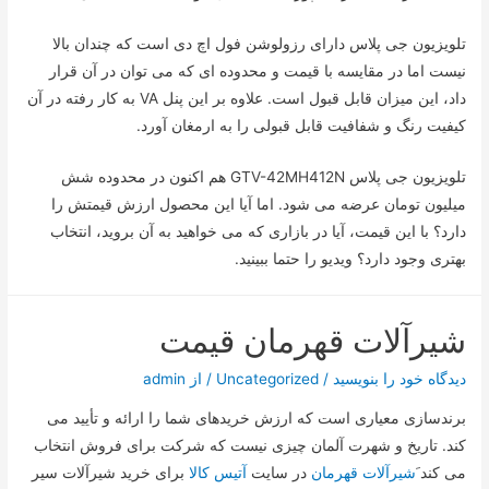
تلویزیون جی پلاس دارای رزولوشن فول اچ دی است که چندان بالا
نیست اما در مقایسه با قیمت و محدوده ای که می توان در آن قرار
داد، این میزان قابل قبول است. علاوه بر این پنل VA به کار رفته در آن
کیفیت رنگ و شفافیت قابل قبولی را به ارمغان آورد.
تلویزیون جی پلاس GTV-42MH412N هم اکنون در محدوده شش
میلیون تومان عرضه می شود. اما آیا این محصول ارزش قیمتش را
دارد؟ با این قیمت، آیا در بازاری که می خواهید به آن بروید، انتخاب
بهتری وجود دارد؟ ویدیو را حتما ببینید.
شیرآلات قهرمان قیمت
دیدگاه‌ خود را بنویسید
/
Uncategorized
/ از
admin
برندسازی معیاری است که ارزش خریدهای شما را ارائه و تأیید می
کند. تاریخ و شهرت آلمان چیزی نیست که شرکت برای فروش انتخاب
می کند َ
شیرآلات قهرمان
در سایت
آتیس کالا
برای خرید شیرآلات سیر