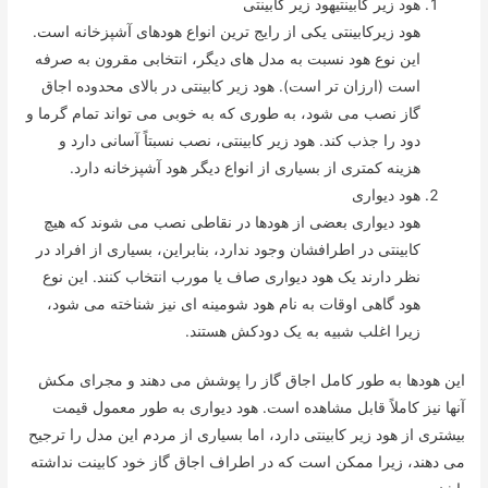
هود زیر کابینتیهود زیر کابینتی
هود زیرکابینتی یکی از رایج ترین انواع هودهای آشپزخانه است.
این نوع هود نسبت به مدل های دیگر، انتخابی مقرون به صرفه
است (ارزان تر است). هود زیر کابینتی در بالای محدوده اجاق
گاز نصب می شود، به طوری که به خوبی می تواند تمام گرما و
دود را جذب کند. هود زیر کابینتی، نصب نسبتاً آسانی دارد و
هزینه کمتری از بسیاری از انواع دیگر هود آشپزخانه دارد.
هود دیواری
هود دیواری بعضی از هودها در نقاطی نصب می شوند که هیچ
کابینتی در اطرافشان وجود ندارد، بنابراین، بسیاری از افراد در
نظر دارند یک هود دیواری صاف یا مورب انتخاب کنند. این نوع
هود گاهی اوقات به نام هود شومینه ای نیز شناخته می شود،
زیرا اغلب شبیه به یک دودکش هستند.
این هودها به طور کامل اجاق گاز را پوشش می دهند و مجرای مکش
آنها نیز کاملاً قابل مشاهده است. هود دیواری به طور معمول قیمت
بیشتری از هود زیر کابینتی دارد، اما بسیاری از مردم این مدل را ترجیح
می دهند، زیرا ممکن است که در اطراف اجاق گاز خود کابینت نداشته