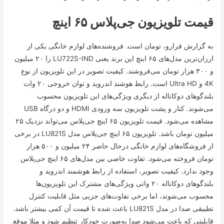
قیمت تلویزیون جی‌پلاس ۶۵ اینچ
به گزارش فرارو، تومان است. فروشنده‌های لوازم خانگی یکی از
ارزان‌ترین مدل‌های ۶۵ اینچ این برند یعنی LU722S-IND را ۲۰ میلیون
و ۳۰۰ هزار تومان می‌فروشند. کیفیت تصویر در این تلویزیون از نوع
4K و Ultra HD است. رابط هوشند اندروید و توان خروجی ۲۰ وات
بلندگو‌های دوکاناله از دیگری ویژگی‌های این تلویزیون محسوب
می‌شوند. کنار و پشت تلویزیون سه ورودی HDMI و دو درگاه USB
مشاهده می‌شود. قیمت تلویزیون ۶۵ اینچ جی‌پلاس می‌تواند نزدیک ۲۵
میلیون تومان باشد. تلویزیون ۶۵ اینچ جی‌پلاس مدل LU821S در برخی
از فروشگاه‌های لوازم خانگی درحال حاضر ۲۴ میلیون و ۵۰۰ هزار
تومان فروخته می‌شود. تفاوت خاصی بین مدل‌های ۶۵ اینچ جی‌پلاس
وجود ندارد. کیفیت تصویر، استفاده از رابط هوشمند اندروید و
بلندگو‌های دوکاناله ۲۰ واتی ویژگی‌های مشترک این تلویزیون‌ها
محسوب می‌شوند، اما برخی تفاوت‌های جزیی مثل قابلیت کنترل
تطبیقی صدا در مدل LU821S باعث شده تا قیمت آن کمی بیشتر باشد.
قابلیتی که باعث می‌شود صدا به‌صورت خودکار تنظیم شود و مثلا موقع