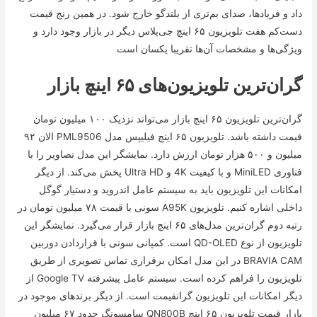
داد و فریاد‌ها، صدای بم‌تری از بلندگو خارج شود. در همین رنج قیمت
دست‌کم هفت تلویزیون ۶۵ اینچ جی‌پلاس دیگر در بازار وجود دارد و
ویژگی‌ها و مشخصات آن‌ها تقریبا یکسان است
گران‌ترین تلویزیون‌های ۶۵ اینچ بازار
گران‌ترین تلویزیون ۶۵ اینچ بازار می‌تواند نزدیک ۱۰۰ میلیون تومان
قیمت داشته باشد. تلویزیون ۶۵ اینچ فیلیپس مدل PML9506 الان ۹۲
میلیون و ۵۰۰ هزار تومان ارزش دارد. نمایشگر این مدل تصاویر را با
فناوری MiniLED و با کیفیت 4K و Ultra HD پخش می‌کند. از دیگر
امکانات این تلویزیون باید به سیستم عامل اندروید و دستیار گوگل
داخلی اشاره کنیم. تلویزیون A95K سونی با قیمت ۷۸ میلیون تومان در
رتبه دوم گران‌ترین مدل‌های ۶۵ اینچ بازار قرار می‌گیرد. نمایشگر این
تلویزیون از نوع QD-OLED است. کمپانی سونی با قراردادن دوربین
BRAVIA CAM در این مدل امکان برقراری تماس تصویری از طریق
تلویزیون را فراهم کرده است. سیستم عامل پیشرفته Google TV از
دیگر امکانات این تلویزیون گرانقیمت است. از دیگر برند‌های موجود در
بازار قیمت تلویزیون ۶۵ اینچ QN800B سامسونگ حدود ۶۷ میلیون