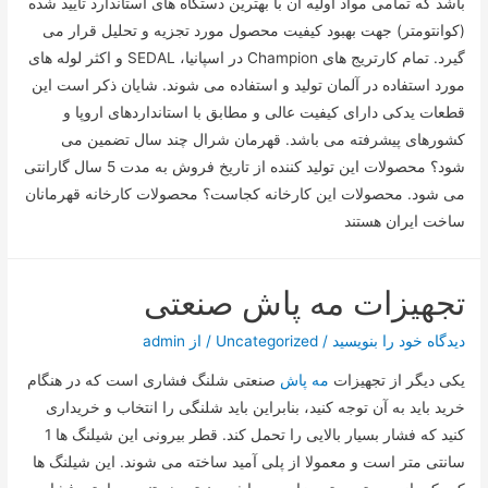
باشد که تمامی مواد اولیه آن با بهترین دستگاه های استاندارد تایید شده
(کوانتومتر) جهت بهبود کیفیت محصول مورد تجزیه و تحلیل قرار می
گیرد. تمام کارتریج های Champion در اسپانیا، SEDAL و اکثر لوله های
مورد استفاده در آلمان تولید و استفاده می شوند. شایان ذکر است این
قطعات یدکی دارای کیفیت عالی و مطابق با استانداردهای اروپا و
کشورهای پیشرفته می باشد. قهرمان شرال چند سال تضمین می
شود؟ محصولات این تولید کننده از تاریخ فروش به مدت 5 سال گارانتی
می شود. محصولات این کارخانه کجاست؟ محصولات کارخانه قهرمانان
ساخت ایران هستند
تجهیزات مه پاش صنعتی
دیدگاه‌ خود را بنویسید
/
Uncategorized
/ از
admin
یکی دیگر از تجهیزات
مه پاش
صنعتی شلنگ فشاری است که در هنگام
خرید باید به آن توجه کنید، بنابراین باید شلنگی را انتخاب و خریداری
کنید که فشار بسیار بالایی را تحمل کند. قطر بیرونی این شیلنگ ها 1
سانتی متر است و معمولا از پلی آمید ساخته می شوند. این شیلنگ ها