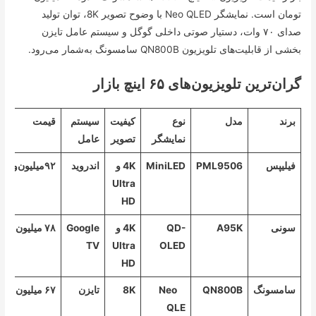
تومان است. نمایشگر Neo QLED با وضوح تصویر 8K، توان تولید
صدای ۷۰ وات، دستیار صوتی داخلی گوگل و سیستم عامل تایزن
بخشی از قابلیت‌های تلویزیون QN800B سامسونگ به‌شمار می‌رود.
گران‌ترین تلویزیون‌های ۶۵ اینچ بازار
برند
مدل
نوع
کیفیت
سیستم
قیمت
نمایشگر
تصویر
عامل
فیلیپس
PML9506
MiniLED
4K و
اندروید
۹۲‌میلیون‌و۵۰۰هزارتومان
Ultra
HD
سونی
A95K
QD-
4K و
Google
۷۸ میلیون تومان
TV
Ultra
OLED
HD
سامسونگ
QN800B
Neo
8K
تایزن
۶۷ میلیون تومان
QLE