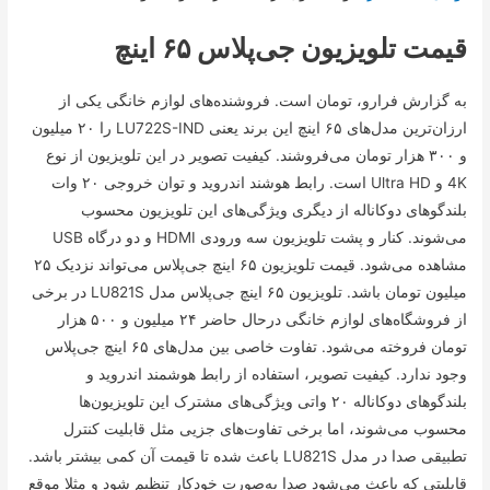
قیمت تلویزیون جی‌پلاس ۶۵ اینچ
به گزارش فرارو، تومان است. فروشنده‌های لوازم خانگی یکی از
ارزان‌ترین مدل‌های ۶۵ اینچ این برند یعنی LU722S-IND را ۲۰ میلیون
و ۳۰۰ هزار تومان می‌فروشند. کیفیت تصویر در این تلویزیون از نوع
4K و Ultra HD است. رابط هوشند اندروید و توان خروجی ۲۰ وات
بلندگو‌های دوکاناله از دیگری ویژگی‌های این تلویزیون محسوب
می‌شوند. کنار و پشت تلویزیون سه ورودی HDMI و دو درگاه USB
مشاهده می‌شود. قیمت تلویزیون ۶۵ اینچ جی‌پلاس می‌تواند نزدیک ۲۵
میلیون تومان باشد. تلویزیون ۶۵ اینچ جی‌پلاس مدل LU821S در برخی
از فروشگاه‌های لوازم خانگی درحال حاضر ۲۴ میلیون و ۵۰۰ هزار
تومان فروخته می‌شود. تفاوت خاصی بین مدل‌های ۶۵ اینچ جی‌پلاس
وجود ندارد. کیفیت تصویر، استفاده از رابط هوشمند اندروید و
بلندگو‌های دوکاناله ۲۰ واتی ویژگی‌های مشترک این تلویزیون‌ها
محسوب می‌شوند، اما برخی تفاوت‌های جزیی مثل قابلیت کنترل
تطبیقی صدا در مدل LU821S باعث شده تا قیمت آن کمی بیشتر باشد.
قابلیتی که باعث می‌شود صدا به‌صورت خودکار تنظیم شود و مثلا موقع