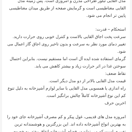
مدل القایی تبلور طراحی مدرن و امروزی است. پس زمینه مدل
القایی مغناطیسی است و گرمایش صفحه از طریق میدان مغناطیسی
پایین تر انجام می شود.
استحکام – قدرت:
سرعت پخت اجاق القایی بالاست و کنترل خوبی روی حرارت دارید.
تغییر دمای مورد نظر به سرعت و بدون تاخیر روی اجاق گاز اعمال می
شود.
گرمای استفاده شده ایده آل است اما مستقیم نیست. بنابراین احتمال
سوختن غذا در اثر حرارت زیاد و بیشتر کاهش می یابد.
نقاط ضعف:
قیمت مدل القایی بالاتر از دو مدل دیگر است.
راه اندازی یا همسویی مدل القایی با سایر لوازم آشپزخانه به دلیل تنوع
کم این نوع آشپزخانه کاملاً چالش برانگیز است.
اخرین حرف
امروزه مدل های قدیمی، غول پیکر و کم مصرف آشپزخانه جای خود را
به بهترین انواع آشپزخانه داده اند. این بزرگترین و هوشمندانه ترین
تغییری است که می تواند در فضای آشپزخانه اتفاق بیفتد. به خصوص