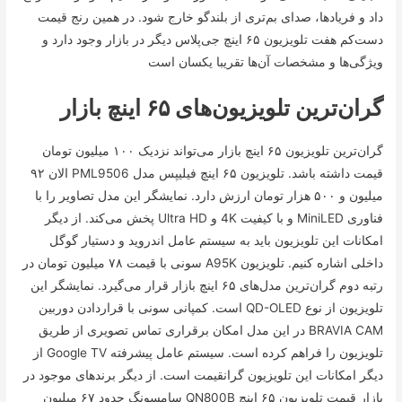
داد و فریاد‌ها، صدای بم‌تری از بلندگو خارج شود. در همین رنج قیمت
دست‌کم هفت تلویزیون ۶۵ اینچ جی‌پلاس دیگر در بازار وجود دارد و
ویژگی‌ها و مشخصات آن‌ها تقریبا یکسان است
گران‌ترین تلویزیون‌های ۶۵ اینچ بازار
گران‌ترین تلویزیون ۶۵ اینچ بازار می‌تواند نزدیک ۱۰۰ میلیون تومان
قیمت داشته باشد. تلویزیون ۶۵ اینچ فیلیپس مدل PML9506 الان ۹۲
میلیون و ۵۰۰ هزار تومان ارزش دارد. نمایشگر این مدل تصاویر را با
فناوری MiniLED و با کیفیت 4K و Ultra HD پخش می‌کند. از دیگر
امکانات این تلویزیون باید به سیستم عامل اندروید و دستیار گوگل
داخلی اشاره کنیم. تلویزیون A95K سونی با قیمت ۷۸ میلیون تومان در
رتبه دوم گران‌ترین مدل‌های ۶۵ اینچ بازار قرار می‌گیرد. نمایشگر این
تلویزیون از نوع QD-OLED است. کمپانی سونی با قراردادن دوربین
BRAVIA CAM در این مدل امکان برقراری تماس تصویری از طریق
تلویزیون را فراهم کرده است. سیستم عامل پیشرفته Google TV از
دیگر امکانات این تلویزیون گرانقیمت است. از دیگر برند‌های موجود در
بازار قیمت تلویزیون ۶۵ اینچ QN800B سامسونگ حدود ۶۷ میلیون