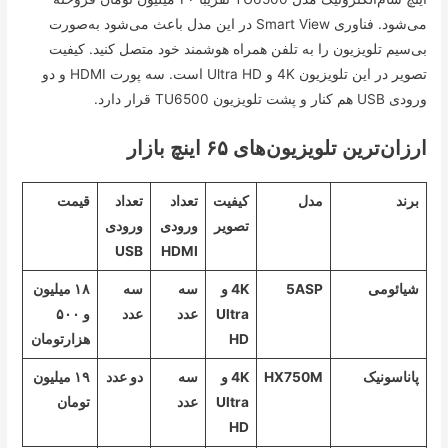
می‌شود. فناوری Smart View در این مدل باعث می‌شود به‌صورت
بی‌سیم تلویزیون را به تلفن همراه هوشمند خود متصل کنید. کیفیت
تصویر در این تلویزیون 4K و Ultra HD است. سه پورت HDMI و دو
ورودی USB هم کنار و پشت تلویزیون TU6500 قرار دارد.
ارزان‌ترین تلویزیون‌های ۶۵ اینچ بازار
برند
مدل
کیفیت
تعداد
تعداد
قیمت
تصویر
ورودی
ورودی
USB
HDMI
شیائومی
5ASP
4K و
سه
سه
۱۸ میلیون
Ultra
عدد
عدد
و ۵۰۰
HD
هزارتومان
پاناسونیک
HX750M
4K و
سه
دو عدد
۱۹ میلیون
Ultra
عدد
تومان
HD