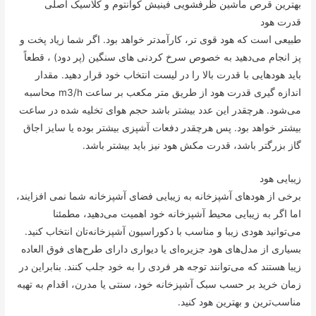
بهترین قرص ماشین ظرفشویی فینیش کوانتوم و کلاسیک اصلی
قدرت هود
طبیعی است که هود قوی تر، کارآمدتر خواهد بود. اگر شما زیاد پخت و
پز انجام می‌دهید به خصوص سرخ کردنی های سنگین (پر دود) ، قطعاً
باید هودهایی با قدرت بالا را در لیست انتخاب خود قرار دهید. مقدار
اندازه گیری قدرت هود از طریق متر مکعب بر ساعت m3/h محاسبه
می‌شود. هرچقدر این عدد بیشتر باشد حجم هوای تخلیه شده در ساعت
بیشتر خواهد بود. پس هرچقدر دفعات آشپزی بیشتر بوده یا سایز اجاق
گاز بزرگتر باشد، قدرت مکش هود نیز باید بیشتر باشد.
زیبایی هود
برخی از هودهای آشپزخانه به زیبایی فضای آشپزخانه شما نمی افزایند،
اما اگر به زیبایی محیط آشپزخانه خود اهمیت می‌دهید، مطمئنا
می‌توانید هودی زیبا و مناسب با دکوراسیون آشپزخانه‌تان انتخاب کنید.
بسیاری از مدل‌های هود جزیره‌ای یا دیواری دارای طرح‌های فوق العاده
زیبا هستند که می‌توانند توجه هر فردی را به خود جلب کنند. بنابراین در
زمان خرید بر حسب سبک آشپزخانه خود، سنتی یا مدرن، اقدام به تهیه
مناسب‌ترین و بهترین هود کنید.