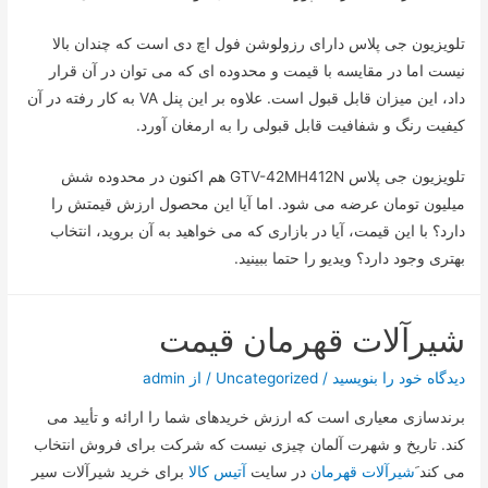
تلویزیون جی پلاس دارای رزولوشن فول اچ دی است که چندان بالا
نیست اما در مقایسه با قیمت و محدوده ای که می توان در آن قرار
داد، این میزان قابل قبول است. علاوه بر این پنل VA به کار رفته در آن
کیفیت رنگ و شفافیت قابل قبولی را به ارمغان آورد.
تلویزیون جی پلاس GTV-42MH412N هم اکنون در محدوده شش
میلیون تومان عرضه می شود. اما آیا این محصول ارزش قیمتش را
دارد؟ با این قیمت، آیا در بازاری که می خواهید به آن بروید، انتخاب
بهتری وجود دارد؟ ویدیو را حتما ببینید.
شیرآلات قهرمان قیمت
دیدگاه‌ خود را بنویسید
/
Uncategorized
/ از
admin
برندسازی معیاری است که ارزش خریدهای شما را ارائه و تأیید می
کند. تاریخ و شهرت آلمان چیزی نیست که شرکت برای فروش انتخاب
می کند َ
شیرآلات قهرمان
در سایت
آتیس کالا
برای خرید شیرآلات سیر