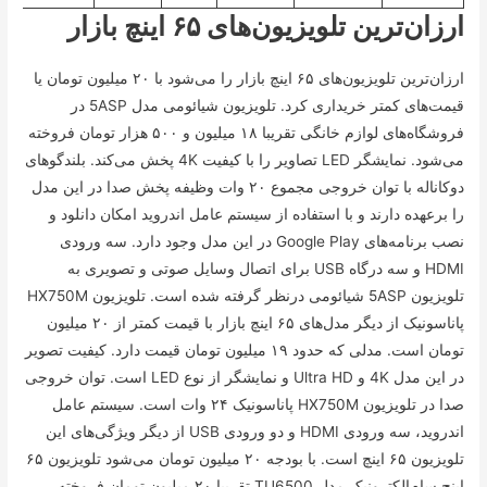
ارزان‌ترین تلویزیون‌های ۶۵ اینچ بازار
ارزان‌ترین تلویزیون‌های ۶۵ اینچ بازار را می‌شود با ۲۰ میلیون تومان یا
قیمت‌های کمتر خریداری کرد. تلویزیون شیائومی مدل 5ASP در
فروشگاه‌های لوازم خانگی تقریبا ۱۸ میلیون و ۵۰۰ هزار تومان فروخته
می‌شود. نمایشگر LED تصاویر را با کیفیت 4K پخش می‌کند. بلندگو‌های
دوکاناله با توان خروجی مجموع ۲۰ وات وظیفه پخش صدا در این مدل
را برعهده دارند و با استفاده از سیستم عامل اندروید امکان دانلود و
نصب برنامه‌های Google Play در این مدل وجود دارد. سه ورودی
HDMI و سه درگاه USB برای اتصال وسایل صوتی و تصویری به
تلویزیون 5ASP شیائومی درنظر گرفته شده است. تلویزیون HX750M
پاناسونیک از دیگر مدل‌های ۶۵ اینچ بازار با قیمت کمتر از ۲۰ میلیون
تومان است. مدلی که حدود ۱۹ میلیون تومان قیمت دارد. کیفیت تصویر
در این مدل 4K و Ultra HD و نمایشگر از نوع LED است. توان خروجی
صدا در تلویزیون HX750M پاناسونیک ۲۴ وات است. سیستم عامل
اندروید، سه ورودی HDMI و دو ورودی USB از دیگر ویژگی‌های این
تلویزیون ۶۵ اینچ است. با بودجه ۲۰ میلیون تومان می‌شود تلویزیون ۶۵
اینچ سام‌الکترونیک مدل TU6500 تقریبا ۲۰ میلیون تومان فروخته