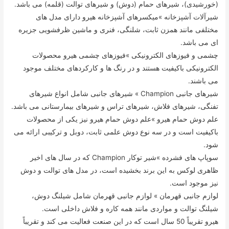
(خورشیدی)، شیرهای حمام (دوش) و شیرهای توالت (قلمه) می باشد.
شیرآلات آشپزخانه »میکسرهای آشپزخانه هیرو دارای مدل های
مختلفی مانند همزن ثابت، شلنگی، فنری و ماشین ظرفشویی جزیره
ای می باشد.
چشمی و فیوزهای الکترونیکی »فیوزهای چشمی هیرو محصولات
الکترونیکی باکیفیت هستند و در رنگ ها و کارکردهای مختلف موجود
می باشند.
شیرهای جانبی Champion » شیرهای جانبی شامل انواع شیرهای
تفنگی، شیرهای فلاش، شیرهای تراس و شیرهای بیمارستانی می باشد.
علم دوش حمام هیرو »علم دوش حمام هیرو نیز یکی از محصولات
باکیفیت است و در سه نوع دوش علمی ثابت، دوبل و ترکیبی ارائه می
شود.
سوپاپ های فشرده »شیر توکار Champion که در سال های اخیر
ظاهری لوکس به این برند بخشیده است، در مدل های توالت و دوش
نیز موجود است.
لوازم جانبی قهرمان » لوازم جانبی قهرمان شامل شیلنگ دوش،
شیلنگ توالت و مواردی مانند همه کاره و فلاش داخلی است.
هیرو تقریباً 50 سال است که در این صنعت فعالیت می کند و تقریباً