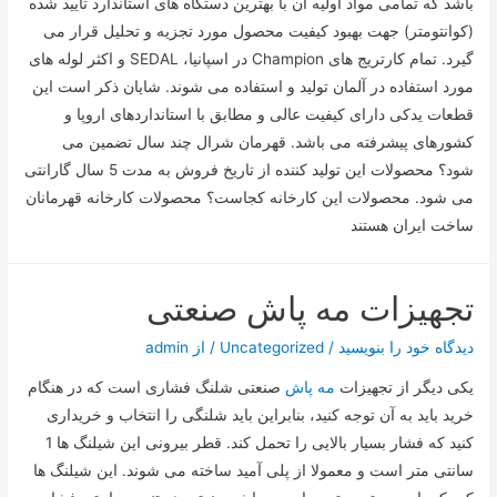
باشد که تمامی مواد اولیه آن با بهترین دستگاه های استاندارد تایید شده
(کوانتومتر) جهت بهبود کیفیت محصول مورد تجزیه و تحلیل قرار می
گیرد. تمام کارتریج های Champion در اسپانیا، SEDAL و اکثر لوله های
مورد استفاده در آلمان تولید و استفاده می شوند. شایان ذکر است این
قطعات یدکی دارای کیفیت عالی و مطابق با استانداردهای اروپا و
کشورهای پیشرفته می باشد. قهرمان شرال چند سال تضمین می
شود؟ محصولات این تولید کننده از تاریخ فروش به مدت 5 سال گارانتی
می شود. محصولات این کارخانه کجاست؟ محصولات کارخانه قهرمانان
ساخت ایران هستند
تجهیزات مه پاش صنعتی
دیدگاه‌ خود را بنویسید
/
Uncategorized
/ از
admin
یکی دیگر از تجهیزات
مه پاش
صنعتی شلنگ فشاری است که در هنگام
خرید باید به آن توجه کنید، بنابراین باید شلنگی را انتخاب و خریداری
کنید که فشار بسیار بالایی را تحمل کند. قطر بیرونی این شیلنگ ها 1
سانتی متر است و معمولا از پلی آمید ساخته می شوند. این شیلنگ ها