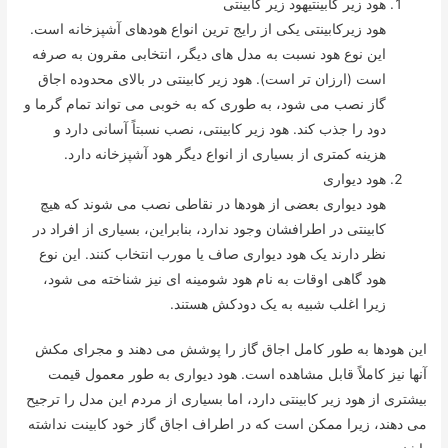
هود زیر کابینتیهود زیر کابینتی
هود زیرکابینتی یکی از رایج ترین انواع هودهای آشپزخانه است.
این نوع هود نسبت به مدل های دیگر، انتخابی مقرون به صرفه
است (ارزان تر است). هود زیر کابینتی در بالای محدوده اجاق
گاز نصب می شود، به طوری که به خوبی می تواند تمام گرما و
دود را جذب کند. هود زیر کابینتی، نصب نسبتاً آسانی دارد و
هزینه کمتری از بسیاری از انواع دیگر هود آشپزخانه دارد.
هود دیواری
هود دیواری بعضی از هودها در نقاطی نصب می شوند که هیچ
کابینتی در اطرافشان وجود ندارد، بنابراین، بسیاری از افراد در
نظر دارند یک هود دیواری صاف یا مورب انتخاب کنند. این نوع
هود گاهی اوقات به نام هود شومینه ای نیز شناخته می شود،
زیرا اغلب شبیه به یک دودکش هستند.
این هودها به طور کامل اجاق گاز را پوشش می دهند و مجرای مکش
آنها نیز کاملاً قابل مشاهده است. هود دیواری به طور معمول قیمت
بیشتری از هود زیر کابینتی دارد، اما بسیاری از مردم این مدل را ترجیح
می دهند، زیرا ممکن است که در اطراف اجاق گاز خود کابینت نداشته