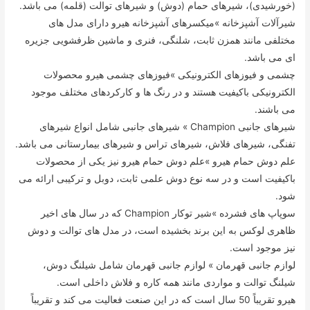
(خورشیدی)، شیرهای حمام (دوش) و شیرهای توالت (قلمه) می باشد.
شیرآلات آشپزخانه »میکسرهای آشپزخانه هیرو دارای مدل های
مختلفی مانند همزن ثابت، شلنگی، فنری و ماشین ظرفشویی جزیره
ای می باشد.
چشمی و فیوزهای الکترونیکی »فیوزهای چشمی هیرو محصولات
الکترونیکی باکیفیت هستند و در رنگ ها و کارکردهای مختلف موجود
می باشند.
شیرهای جانبی Champion » شیرهای جانبی شامل انواع شیرهای
تفنگی، شیرهای فلاش، شیرهای تراس و شیرهای بیمارستانی می باشد.
علم دوش حمام هیرو »علم دوش حمام هیرو نیز یکی از محصولات
باکیفیت است و در سه نوع دوش علمی ثابت، دوبل و ترکیبی ارائه می
شود.
سوپاپ های فشرده »شیر توکار Champion که در سال های اخیر
ظاهری لوکس به این برند بخشیده است، در مدل های توالت و دوش
نیز موجود است.
لوازم جانبی قهرمان » لوازم جانبی قهرمان شامل شیلنگ دوش،
شیلنگ توالت و مواردی مانند همه کاره و فلاش داخلی است.
هیرو تقریباً 50 سال است که در این صنعت فعالیت می کند و تقریباً