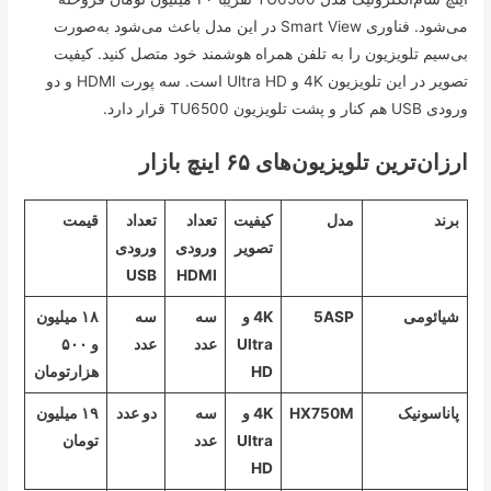
می‌شود. فناوری Smart View در این مدل باعث می‌شود به‌صورت
بی‌سیم تلویزیون را به تلفن همراه هوشمند خود متصل کنید. کیفیت
تصویر در این تلویزیون 4K و Ultra HD است. سه پورت HDMI و دو
ورودی USB هم کنار و پشت تلویزیون TU6500 قرار دارد.
ارزان‌ترین تلویزیون‌های ۶۵ اینچ بازار
برند
مدل
کیفیت
تعداد
تعداد
قیمت
تصویر
ورودی
ورودی
USB
HDMI
شیائومی
5ASP
4K و
سه
سه
۱۸ میلیون
Ultra
عدد
عدد
و ۵۰۰
HD
هزارتومان
پاناسونیک
HX750M
4K و
سه
دو عدد
۱۹ میلیون
Ultra
عدد
تومان
HD