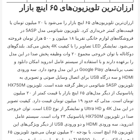
ارزان‌ترین تلویزیون‌های ۶۵ اینچ بازار
ارزان‌ترین تلویزیون‌های ۶۵ اینچ بازار را می‌شود با ۲۰ میلیون تومان یا
قیمت‌های کمتر خریداری کرد. تلویزیون شیائومی مدل 5ASP در
فروشگاه‌های لوازم خانگی تقریبا ۱۸ میلیون و ۵۰۰ هزار تومان فروخته
می‌شود. نمایشگر LED تصاویر را با کیفیت 4K پخش می‌کند. بلندگو‌های
دوکاناله با توان خروجی مجموع ۲۰ وات وظیفه پخش صدا در این مدل
را برعهده دارند و با استفاده از سیستم عامل اندروید امکان دانلود و
نصب برنامه‌های Google Play در این مدل وجود دارد. سه ورودی
HDMI و سه درگاه USB برای اتصال وسایل صوتی و تصویری به
تلویزیون 5ASP شیائومی درنظر گرفته شده است. تلویزیون HX750M
پاناسونیک از دیگر مدل‌های ۶۵ اینچ بازار با قیمت کمتر از ۲۰ میلیون
تومان است. مدلی که حدود ۱۹ میلیون تومان قیمت دارد. کیفیت تصویر
در این مدل 4K و Ultra HD و نمایشگر از نوع LED است. توان خروجی
صدا در تلویزیون HX750M پاناسونیک ۲۴ وات است. سیستم عامل
اندروید، سه ورودی HDMI و دو ورودی USB از دیگر ویژگی‌های این
تلویزیون ۶۵ اینچ است. با بودجه ۲۰ میلیون تومان می‌شود تلویزیون ۶۵
اینچ سام‌الکترونیک مدل TU6500 تقریبا ۲۰ میلیون تومان فروخته