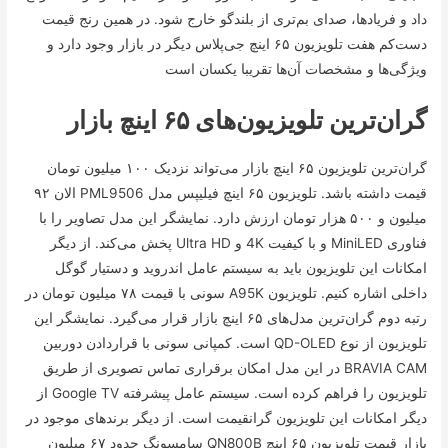
داد و فریاد‌ها، صدای بم‌تری از بلندگو خارج شود. در همین رنج قیمت
دست‌کم هفت تلویزیون ۶۵ اینچ جی‌پلاس دیگر در بازار وجود دارد و
ویژگی‌ها و مشخصات آن‌ها تقریبا یکسان است
گران‌ترین تلویزیون‌های ۶۵ اینچ بازار
گران‌ترین تلویزیون ۶۵ اینچ بازار می‌تواند نزدیک ۱۰۰ میلیون تومان
قیمت داشته باشد. تلویزیون ۶۵ اینچ فیلیپس مدل PML9506 الان ۹۲
میلیون و ۵۰۰ هزار تومان ارزش دارد. نمایشگر این مدل تصاویر را با
فناوری MiniLED و با کیفیت 4K و Ultra HD پخش می‌کند. از دیگر
امکانات این تلویزیون باید به سیستم عامل اندروید و دستیار گوگل
داخلی اشاره کنیم. تلویزیون A95K سونی با قیمت ۷۸ میلیون تومان در
رتبه دوم گران‌ترین مدل‌های ۶۵ اینچ بازار قرار می‌گیرد. نمایشگر این
تلویزیون از نوع QD-OLED است. کمپانی سونی با قراردادن دوربین
BRAVIA CAM در این مدل امکان برقراری تماس تصویری از طریق
تلویزیون را فراهم کرده است. سیستم عامل پیشرفته Google TV از
دیگر امکانات این تلویزیون گرانقیمت است. از دیگر برند‌های موجود در
بازار قیمت تلویزیون ۶۵ اینچ QN800B سامسونگ حدود ۶۷ میلیون