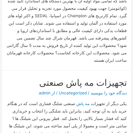
باشد که تمامی مواد اولیه آن با بهترین دستگاه های استاندارد تایید شده
(کوانتومتر) جهت بهبود کیفیت محصول مورد تجزیه و تحلیل قرار می
گیرد. تمام کارتریج های Champion در اسپانیا، SEDAL و اکثر لوله های
مورد استفاده در آلمان تولید و استفاده می شوند. شایان ذکر است این
قطعات یدکی دارای کیفیت عالی و مطابق با استانداردهای اروپا و
کشورهای پیشرفته می باشد. قهرمان شرال چند سال تضمین می
شود؟ محصولات این تولید کننده از تاریخ فروش به مدت 5 سال گارانتی
می شود. محصولات این کارخانه کجاست؟ محصولات کارخانه قهرمانان
ساخت ایران هستند
تجهیزات مه پاش صنعتی
دیدگاه‌ خود را بنویسید
/
Uncategorized
/ از
admin
یکی دیگر از تجهیزات
مه پاش
صنعتی شلنگ فشاری است که در هنگام
خرید باید به آن توجه کنید، بنابراین باید شلنگی را انتخاب و خریداری
کنید که فشار بسیار بالایی را تحمل کند. قطر بیرونی این شیلنگ ها 1
سانتی متر است و معمولا از پلی آمید ساخته می شوند. این شیلنگ ها