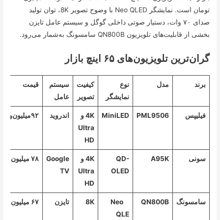
تومان است. نمایشگر Neo QLED با وضوح تصویر 8K، توان تولید
صدای ۷۰ وات، دستیار صوتی داخلی گوگل و سیستم عامل تایزن
بخشی از قابلیت‌های تلویزیون QN800B سامسونگ به‌شمار می‌رود.
گران‌ترین تلویزیون‌های ۶۵ اینچ بازار
برند
مدل
نوع
کیفیت
سیستم
قیمت
نمایشگر
تصویر
عامل
فیلیپس
PML9506
MiniLED
4K و
اندروید
۹۲‌میلیون‌و۵۰۰هزارتومان
Ultra
HD
سونی
A95K
QD-
4K و
Google
۷۸ میلیون تومان
TV
Ultra
OLED
HD
سامسونگ
QN800B
Neo
8K
تایزن
۶۷ میلیون تومان
QLE