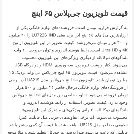
قیمت تلویزیون جی‌پلاس ۶۵ اینچ
به گزارش فرارو، تومان است. فروشنده‌های لوازم خانگی یکی از
ارزان‌ترین مدل‌های ۶۵ اینچ این برند یعنی LU722S-IND را ۲۰ میلیون
و ۳۰۰ هزار تومان می‌فروشند. کیفیت تصویر در این تلویزیون از نوع
4K و Ultra HD است. رابط هوشند اندروید و توان خروجی ۲۰ وات
بلندگو‌های دوکاناله از دیگری ویژگی‌های این تلویزیون محسوب
می‌شوند. کنار و پشت تلویزیون سه ورودی HDMI و دو درگاه USB
مشاهده می‌شود. قیمت تلویزیون ۶۵ اینچ جی‌پلاس می‌تواند نزدیک ۲۵
میلیون تومان باشد. تلویزیون ۶۵ اینچ جی‌پلاس مدل LU821S در برخی
از فروشگاه‌های لوازم خانگی درحال حاضر ۲۴ میلیون و ۵۰۰ هزار
تومان فروخته می‌شود. تفاوت خاصی بین مدل‌های ۶۵ اینچ جی‌پلاس
وجود ندارد. کیفیت تصویر، استفاده از رابط هوشمند اندروید و
بلندگو‌های دوکاناله ۲۰ واتی ویژگی‌های مشترک این تلویزیون‌ها
محسوب می‌شوند، اما برخی تفاوت‌های جزیی مثل قابلیت کنترل
تطبیقی صدا در مدل LU821S باعث شده تا قیمت آن کمی بیشتر باشد.
قابلیتی که باعث می‌شود صدا به‌صورت خودکار تنظیم شود و مثلا موقع