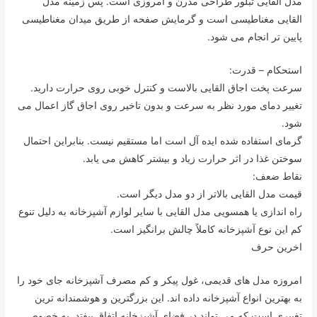
مدل القایی تبلور طراحی مدرن و امروزی است. پس زمینه مدل
القایی مغناطیسی است و گرمایش صفحه از طریق میدان مغناطیسی
پایین تر انجام می شود.
استحکام – قدرت:
سرعت پخت اجاق القایی بالاست و کنترل خوبی روی حرارت دارید.
تغییر دمای مورد نظر به سرعت و بدون تاخیر روی اجاق گاز اعمال می
شود.
گرمای استفاده شده ایده آل است اما مستقیم نیست. بنابراین احتمال
سوختن غذا در اثر حرارت زیاد و بیشتر کاهش می یابد.
نقاط ضعف:
قیمت مدل القایی بالاتر از دو مدل دیگر است.
راه اندازی یا همسویی مدل القایی با سایر لوازم آشپزخانه به دلیل تنوع
کم این نوع آشپزخانه کاملاً چالش برانگیز است.
اخرین حرف
امروزه مدل های قدیمی، غول پیکر و کم مصرف آشپزخانه جای خود را
به بهترین انواع آشپزخانه داده اند. این بزرگترین و هوشمندانه ترین
تغییری است که می تواند در فضای آشپزخانه اتفاق بیفتد. به خصوص