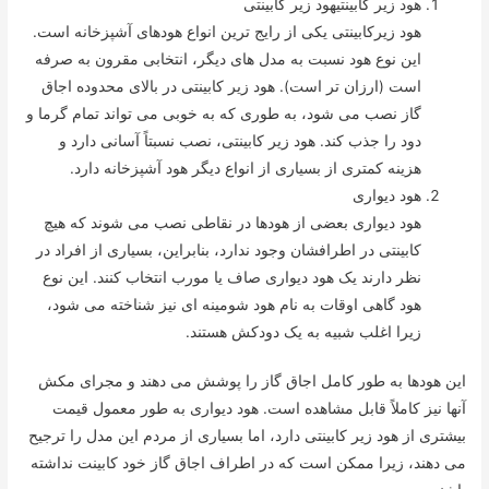
هود زیر کابینتیهود زیر کابینتی
هود زیرکابینتی یکی از رایج ترین انواع هودهای آشپزخانه است.
این نوع هود نسبت به مدل های دیگر، انتخابی مقرون به صرفه
است (ارزان تر است). هود زیر کابینتی در بالای محدوده اجاق
گاز نصب می شود، به طوری که به خوبی می تواند تمام گرما و
دود را جذب کند. هود زیر کابینتی، نصب نسبتاً آسانی دارد و
هزینه کمتری از بسیاری از انواع دیگر هود آشپزخانه دارد.
هود دیواری
هود دیواری بعضی از هودها در نقاطی نصب می شوند که هیچ
کابینتی در اطرافشان وجود ندارد، بنابراین، بسیاری از افراد در
نظر دارند یک هود دیواری صاف یا مورب انتخاب کنند. این نوع
هود گاهی اوقات به نام هود شومینه ای نیز شناخته می شود،
زیرا اغلب شبیه به یک دودکش هستند.
این هودها به طور کامل اجاق گاز را پوشش می دهند و مجرای مکش
آنها نیز کاملاً قابل مشاهده است. هود دیواری به طور معمول قیمت
بیشتری از هود زیر کابینتی دارد، اما بسیاری از مردم این مدل را ترجیح
می دهند، زیرا ممکن است که در اطراف اجاق گاز خود کابینت نداشته