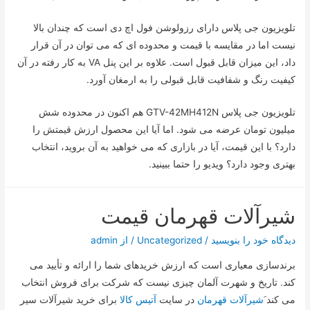
تلویزیون جی پلاس دارای رزولوشن فول اچ دی است که چندان بالا
نیست اما در مقایسه با قیمت و محدوده ای که می توان در آن قرار
داد، این میزان قابل قبول است. علاوه بر این پنل VA به کار رفته در آن
کیفیت رنگ و شفافیت قابل قبولی را به ارمغان آورد.
تلویزیون جی پلاس GTV-42MH412N هم اکنون در محدوده شش
میلیون تومان عرضه می شود. اما آیا این محصول ارزش قیمتش را
دارد؟ با این قیمت، آیا در بازاری که می خواهید به آن بروید، انتخاب
بهتری وجود دارد؟ ویدیو را حتما ببینید.
شیرآلات قهرمان قیمت
دیدگاه‌ خود را بنویسید
/
Uncategorized
/ از
admin
برندسازی معیاری است که ارزش خریدهای شما را ارائه و تأیید می
کند. تاریخ و شهرت آلمان چیزی نیست که شرکت برای فروش انتخاب
می کند َ
شیرآلات قهرمان
در سایت
آتیس کالا
برای خرید شیرآلات سیر