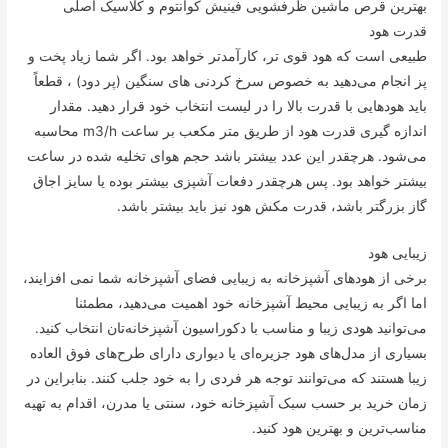
بهترین قرص ماشین ظرفشویی فینیش کوانتوم و کلاسیک اصلی
قدرت هود
طبیعی است که هود قوی تر، کارآمدتر خواهد بود. اگر شما زیاد پخت و
پز انجام می‌دهید به خصوص سرخ کردنی های سنگین (پر دود) ، قطعاً
باید هودهایی با قدرت بالا را در لیست انتخاب خود قرار دهید. مقدار
اندازه گیری قدرت هود از طریق متر مکعب بر ساعت m3/h محاسبه
می‌شود. هرچقدر این عدد بیشتر باشد حجم هوای تخلیه شده در ساعت
بیشتر خواهد بود. پس هرچقدر دفعات آشپزی بیشتر بوده یا سایز اجاق
گاز بزرگتر باشد، قدرت مکش هود نیز باید بیشتر باشد.
زیبایی هود
برخی از هودهای آشپزخانه به زیبایی فضای آشپزخانه شما نمی افزایند،
اما اگر به زیبایی محیط آشپزخانه خود اهمیت می‌دهید، مطمئنا
می‌توانید هودی زیبا و مناسب با دکوراسیون آشپزخانه‌تان انتخاب کنید.
بسیاری از مدل‌های هود جزیره‌ای یا دیواری دارای طرح‌های فوق العاده
زیبا هستند که می‌توانند توجه هر فردی را به خود جلب کنند. بنابراین در
زمان خرید بر حسب سبک آشپزخانه خود، سنتی یا مدرن، اقدام به تهیه
مناسب‌ترین و بهترین هود کنید.