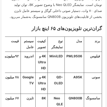
تومان است. نمایشگر Neo QLED با وضوح تصویر 8K، توان تولید
صدای ۷۰ وات، دستیار صوتی داخلی گوگل و سیستم عامل تایزن
بخشی از قابلیت‌های تلویزیون QN800B سامسونگ به‌شمار می‌رود.
گران‌ترین تلویزیون‌های ۶۵ اینچ بازار
برند
مدل
نوع
کیفیت
سیستم
قیمت
نمایشگر
تصویر
عامل
فیلیپس
PML9506
MiniLED
4K و
اندروید
۹۲‌میلیون‌و۵۰۰هزارتومان
Ultra
HD
سونی
A95K
QD-
4K و
Google
۷۸ میلیون تومان
TV
Ultra
OLED
HD
سامسونگ
QN800B
Neo
8K
تایزن
۶۷ میلیون تومان
QLE