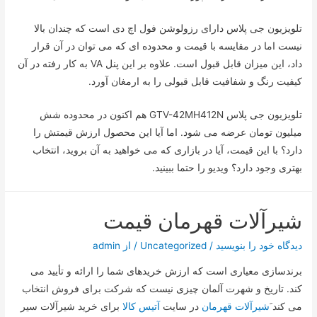
تلویزیون جی پلاس دارای رزولوشن فول اچ دی است که چندان بالا
نیست اما در مقایسه با قیمت و محدوده ای که می توان در آن قرار
داد، این میزان قابل قبول است. علاوه بر این پنل VA به کار رفته در آن
کیفیت رنگ و شفافیت قابل قبولی را به ارمغان آورد.
تلویزیون جی پلاس GTV-42MH412N هم اکنون در محدوده شش
میلیون تومان عرضه می شود. اما آیا این محصول ارزش قیمتش را
دارد؟ با این قیمت، آیا در بازاری که می خواهید به آن بروید، انتخاب
بهتری وجود دارد؟ ویدیو را حتما ببینید.
شیرآلات قهرمان قیمت
دیدگاه‌ خود را بنویسید
/
Uncategorized
/ از
admin
برندسازی معیاری است که ارزش خریدهای شما را ارائه و تأیید می
کند. تاریخ و شهرت آلمان چیزی نیست که شرکت برای فروش انتخاب
می کند َ
شیرآلات قهرمان
در سایت
آتیس کالا
برای خرید شیرآلات سیر