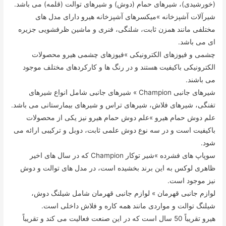
(خورشیدی)، شیرهای حمام (دوش) و شیرهای توالت (قلمه) می باشد.
شیرآلات آشپزخانه »میکسرهای آشپزخانه هیرو دارای مدل های
مختلفی مانند همزن ثابت، شلنگی، فنری و ماشین ظرفشویی جزیره
ای می باشد.
چشمی و فیوزهای الکترونیکی »فیوزهای چشمی هیرو محصولات
الکترونیکی باکیفیت هستند و در رنگ ها و کارکردهای مختلف موجود
می باشند.
شیرهای جانبی Champion » شیرهای جانبی شامل انواع شیرهای
تفنگی، شیرهای فلاش، شیرهای تراس و شیرهای بیمارستانی می باشد.
علم دوش حمام هیرو »علم دوش حمام هیرو نیز یکی از محصولات
باکیفیت است و در سه نوع دوش علمی ثابت، دوبل و ترکیبی ارائه می
شود.
سوپاپ های فشرده »شیر توکار Champion که در سال های اخیر
ظاهری لوکس به این برند بخشیده است، در مدل های توالت و دوش
نیز موجود است.
لوازم جانبی قهرمان » لوازم جانبی قهرمان شامل شیلنگ دوش،
شیلنگ توالت و مواردی مانند همه کاره و فلاش داخلی است.
هیرو تقریباً 50 سال است که در این صنعت فعالیت می کند و تقریباً