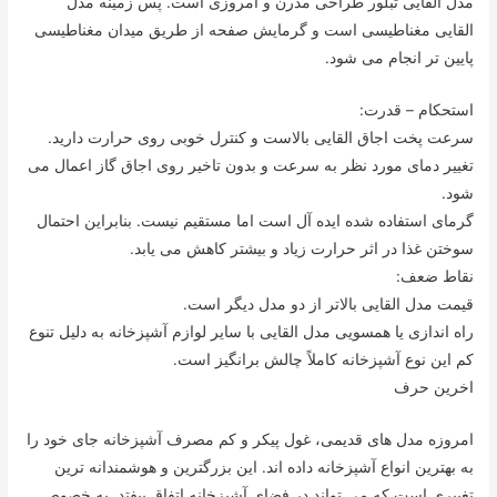
مدل القایی تبلور طراحی مدرن و امروزی است. پس زمینه مدل
القایی مغناطیسی است و گرمایش صفحه از طریق میدان مغناطیسی
پایین تر انجام می شود.
استحکام – قدرت:
سرعت پخت اجاق القایی بالاست و کنترل خوبی روی حرارت دارید.
تغییر دمای مورد نظر به سرعت و بدون تاخیر روی اجاق گاز اعمال می
شود.
گرمای استفاده شده ایده آل است اما مستقیم نیست. بنابراین احتمال
سوختن غذا در اثر حرارت زیاد و بیشتر کاهش می یابد.
نقاط ضعف:
قیمت مدل القایی بالاتر از دو مدل دیگر است.
راه اندازی یا همسویی مدل القایی با سایر لوازم آشپزخانه به دلیل تنوع
کم این نوع آشپزخانه کاملاً چالش برانگیز است.
اخرین حرف
امروزه مدل های قدیمی، غول پیکر و کم مصرف آشپزخانه جای خود را
به بهترین انواع آشپزخانه داده اند. این بزرگترین و هوشمندانه ترین
تغییری است که می تواند در فضای آشپزخانه اتفاق بیفتد. به خصوص