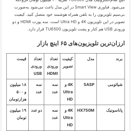
می‌شود. فناوری Smart View در این مدل باعث می‌شود به‌صورت
بی‌سیم تلویزیون را به تلفن همراه هوشمند خود متصل کنید. کیفیت
تصویر در این تلویزیون 4K و Ultra HD است. سه پورت HDMI و دو
ورودی USB هم کنار و پشت تلویزیون TU6500 قرار دارد.
ارزان‌ترین تلویزیون‌های ۶۵ اینچ بازار
برند
مدل
کیفیت
تعداد
تعداد
قیمت
تصویر
ورودی
ورودی
USB
HDMI
شیائومی
5ASP
4K و
سه
سه
۱۸ میلیون
Ultra
عدد
عدد
و ۵۰۰
HD
هزارتومان
پاناسونیک
HX750M
4K و
سه
دو عدد
۱۹ میلیون
Ultra
عدد
تومان
HD