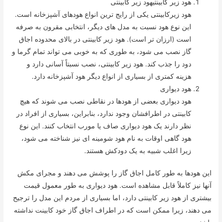
هود زیر کابینتیهود زیر کابینتی
هود زیرکابینتی یکی از رایج ترین انواع هودهای آشپزخانه است.
این نوع هود نسبت به مدل های دیگر، انتخابی مقرون به صرفه
است (ارزان تر است). هود زیر کابینتی در بالای محدوده اجاق
گاز نصب می شود، به طوری که به خوبی می تواند تمام گرما و
دود را جذب کند. هود زیر کابینتی، نصب نسبتاً آسانی دارد و
هزینه کمتری از بسیاری از انواع دیگر هود آشپزخانه دارد.
هود دیواری
هود دیواری بعضی از هودها در نقاطی نصب می شوند که هیچ
کابینتی در اطرافشان وجود ندارد، بنابراین، بسیاری از افراد در
نظر دارند یک هود دیواری صاف یا مورب انتخاب کنند. این نوع
هود گاهی اوقات به نام هود شومینه ای نیز شناخته می شود،
زیرا اغلب شبیه به یک دودکش هستند.
این هودها به طور کامل اجاق گاز را پوشش می دهند و مجرای مکش
آنها نیز کاملاً قابل مشاهده است. هود دیواری به طور معمول قیمت
بیشتری از هود زیر کابینتی دارد، اما بسیاری از مردم این مدل را ترجیح
می دهند، زیرا ممکن است که در اطراف اجاق گاز خود کابینت نداشته