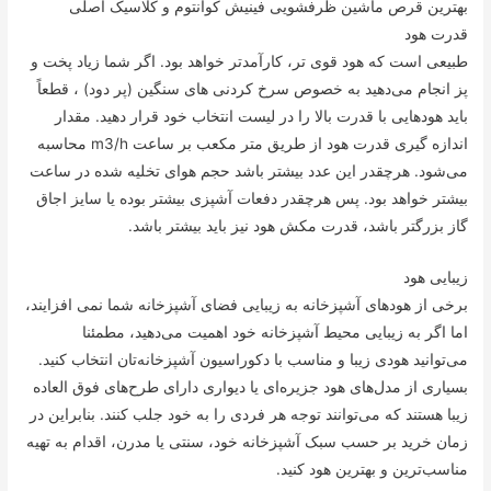
بهترین قرص ماشین ظرفشویی فینیش کوانتوم و کلاسیک اصلی
قدرت هود
طبیعی است که هود قوی تر، کارآمدتر خواهد بود. اگر شما زیاد پخت و
پز انجام می‌دهید به خصوص سرخ کردنی های سنگین (پر دود) ، قطعاً
باید هودهایی با قدرت بالا را در لیست انتخاب خود قرار دهید. مقدار
اندازه گیری قدرت هود از طریق متر مکعب بر ساعت m3/h محاسبه
می‌شود. هرچقدر این عدد بیشتر باشد حجم هوای تخلیه شده در ساعت
بیشتر خواهد بود. پس هرچقدر دفعات آشپزی بیشتر بوده یا سایز اجاق
گاز بزرگتر باشد، قدرت مکش هود نیز باید بیشتر باشد.
زیبایی هود
برخی از هودهای آشپزخانه به زیبایی فضای آشپزخانه شما نمی افزایند،
اما اگر به زیبایی محیط آشپزخانه خود اهمیت می‌دهید، مطمئنا
می‌توانید هودی زیبا و مناسب با دکوراسیون آشپزخانه‌تان انتخاب کنید.
بسیاری از مدل‌های هود جزیره‌ای یا دیواری دارای طرح‌های فوق العاده
زیبا هستند که می‌توانند توجه هر فردی را به خود جلب کنند. بنابراین در
زمان خرید بر حسب سبک آشپزخانه خود، سنتی یا مدرن، اقدام به تهیه
مناسب‌ترین و بهترین هود کنید.