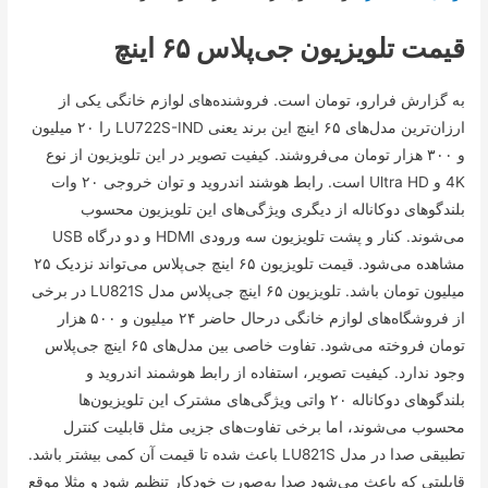
قیمت تلویزیون جی‌پلاس ۶۵ اینچ
به گزارش فرارو، تومان است. فروشنده‌های لوازم خانگی یکی از
ارزان‌ترین مدل‌های ۶۵ اینچ این برند یعنی LU722S-IND را ۲۰ میلیون
و ۳۰۰ هزار تومان می‌فروشند. کیفیت تصویر در این تلویزیون از نوع
4K و Ultra HD است. رابط هوشند اندروید و توان خروجی ۲۰ وات
بلندگو‌های دوکاناله از دیگری ویژگی‌های این تلویزیون محسوب
می‌شوند. کنار و پشت تلویزیون سه ورودی HDMI و دو درگاه USB
مشاهده می‌شود. قیمت تلویزیون ۶۵ اینچ جی‌پلاس می‌تواند نزدیک ۲۵
میلیون تومان باشد. تلویزیون ۶۵ اینچ جی‌پلاس مدل LU821S در برخی
از فروشگاه‌های لوازم خانگی درحال حاضر ۲۴ میلیون و ۵۰۰ هزار
تومان فروخته می‌شود. تفاوت خاصی بین مدل‌های ۶۵ اینچ جی‌پلاس
وجود ندارد. کیفیت تصویر، استفاده از رابط هوشمند اندروید و
بلندگو‌های دوکاناله ۲۰ واتی ویژگی‌های مشترک این تلویزیون‌ها
محسوب می‌شوند، اما برخی تفاوت‌های جزیی مثل قابلیت کنترل
تطبیقی صدا در مدل LU821S باعث شده تا قیمت آن کمی بیشتر باشد.
قابلیتی که باعث می‌شود صدا به‌صورت خودکار تنظیم شود و مثلا موقع