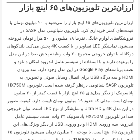
ارزان‌ترین تلویزیون‌های ۶۵ اینچ بازار
ارزان‌ترین تلویزیون‌های ۶۵ اینچ بازار را می‌شود با ۲۰ میلیون تومان یا
قیمت‌های کمتر خریداری کرد. تلویزیون شیائومی مدل 5ASP در
فروشگاه‌های لوازم خانگی تقریبا ۱۸ میلیون و ۵۰۰ هزار تومان فروخته
می‌شود. نمایشگر LED تصاویر را با کیفیت 4K پخش می‌کند. بلندگو‌های
دوکاناله با توان خروجی مجموع ۲۰ وات وظیفه پخش صدا در این مدل
را برعهده دارند و با استفاده از سیستم عامل اندروید امکان دانلود و
نصب برنامه‌های Google Play در این مدل وجود دارد. سه ورودی
HDMI و سه درگاه USB برای اتصال وسایل صوتی و تصویری به
تلویزیون 5ASP شیائومی درنظر گرفته شده است. تلویزیون HX750M
پاناسونیک از دیگر مدل‌های ۶۵ اینچ بازار با قیمت کمتر از ۲۰ میلیون
تومان است. مدلی که حدود ۱۹ میلیون تومان قیمت دارد. کیفیت تصویر
در این مدل 4K و Ultra HD و نمایشگر از نوع LED است. توان خروجی
صدا در تلویزیون HX750M پاناسونیک ۲۴ وات است. سیستم عامل
اندروید، سه ورودی HDMI و دو ورودی USB از دیگر ویژگی‌های این
تلویزیون ۶۵ اینچ است. با بودجه ۲۰ میلیون تومان می‌شود تلویزیون ۶۵
اینچ سام‌الکترونیک مدل TU6500 تقریبا ۲۰ میلیون تومان فروخته