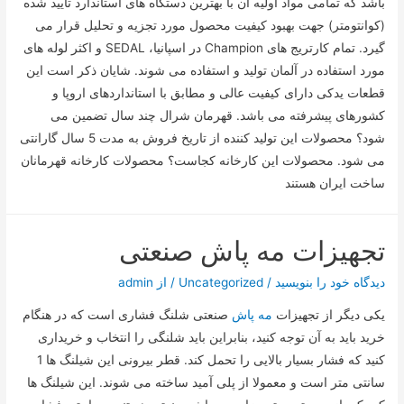
باشد که تمامی مواد اولیه آن با بهترین دستگاه های استاندارد تایید شده
(کوانتومتر) جهت بهبود کیفیت محصول مورد تجزیه و تحلیل قرار می
گیرد. تمام کارتریج های Champion در اسپانیا، SEDAL و اکثر لوله های
مورد استفاده در آلمان تولید و استفاده می شوند. شایان ذکر است این
قطعات یدکی دارای کیفیت عالی و مطابق با استانداردهای اروپا و
کشورهای پیشرفته می باشد. قهرمان شرال چند سال تضمین می
شود؟ محصولات این تولید کننده از تاریخ فروش به مدت 5 سال گارانتی
می شود. محصولات این کارخانه کجاست؟ محصولات کارخانه قهرمانان
ساخت ایران هستند
تجهیزات مه پاش صنعتی
دیدگاه‌ خود را بنویسید
/
Uncategorized
/ از
admin
یکی دیگر از تجهیزات
مه پاش
صنعتی شلنگ فشاری است که در هنگام
خرید باید به آن توجه کنید، بنابراین باید شلنگی را انتخاب و خریداری
کنید که فشار بسیار بالایی را تحمل کند. قطر بیرونی این شیلنگ ها 1
سانتی متر است و معمولا از پلی آمید ساخته می شوند. این شیلنگ ها