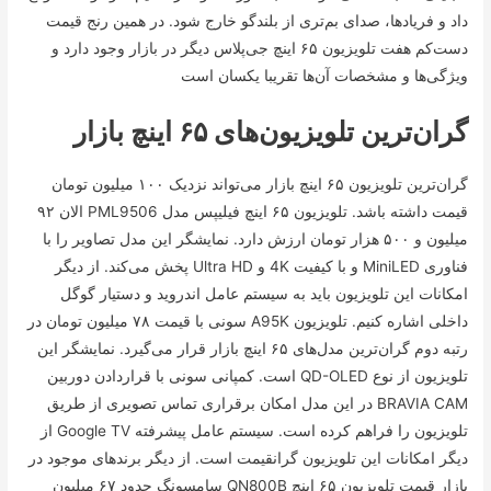
داد و فریاد‌ها، صدای بم‌تری از بلندگو خارج شود. در همین رنج قیمت
دست‌کم هفت تلویزیون ۶۵ اینچ جی‌پلاس دیگر در بازار وجود دارد و
ویژگی‌ها و مشخصات آن‌ها تقریبا یکسان است
گران‌ترین تلویزیون‌های ۶۵ اینچ بازار
گران‌ترین تلویزیون ۶۵ اینچ بازار می‌تواند نزدیک ۱۰۰ میلیون تومان
قیمت داشته باشد. تلویزیون ۶۵ اینچ فیلیپس مدل PML9506 الان ۹۲
میلیون و ۵۰۰ هزار تومان ارزش دارد. نمایشگر این مدل تصاویر را با
فناوری MiniLED و با کیفیت 4K و Ultra HD پخش می‌کند. از دیگر
امکانات این تلویزیون باید به سیستم عامل اندروید و دستیار گوگل
داخلی اشاره کنیم. تلویزیون A95K سونی با قیمت ۷۸ میلیون تومان در
رتبه دوم گران‌ترین مدل‌های ۶۵ اینچ بازار قرار می‌گیرد. نمایشگر این
تلویزیون از نوع QD-OLED است. کمپانی سونی با قراردادن دوربین
BRAVIA CAM در این مدل امکان برقراری تماس تصویری از طریق
تلویزیون را فراهم کرده است. سیستم عامل پیشرفته Google TV از
دیگر امکانات این تلویزیون گرانقیمت است. از دیگر برند‌های موجود در
بازار قیمت تلویزیون ۶۵ اینچ QN800B سامسونگ حدود ۶۷ میلیون