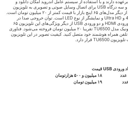
دا در این مدل را برعهده دارند و با استفاده از سیستم عامل اندروید امکان دانلود و
نصب برنامه‌های Google Play در این مدل وجود دارد. سه ورودی HDMI و سه درگاه USB برای اتصال وسایل صوتی و تصویری به تلویزیون
5ASP شیائومی درنظر گرفته شده است. تلویزیون HX750M پاناسونیک از دیگر مدل‌های ۶۵ اینچ بازار با قیمت کمتر از ۲۰ میلیون تومان است.
مدلی که حدود ۱۹ میلیون تومان قیمت دارد. کیفیت تصویر در این مدل 4K و Ultra HD و نمایشگر از نوع LED است. توان خروجی صدا در
تلویزیون HX750M پاناسونیک ۲۴ وات است. سیستم عامل اندروید، سه ورودی HDMI و دو ورودی USB از دیگر ویژگی‌های این تلویزیون ۶۵
اینچ است. با بودجه ۲۰ میلیون تومان می‌شود تلویزیون ۶۵ اینچ سام‌الکترونیک مدل TU6500 تقریبا ۲۰ میلیون تومان فروخته می‌شود. فناوری
را به تلفن همراه هوشمند خود متصل کنید. کیفیت تصویر در این تلویزیون
د ورودی USB
قیمت
عدد
۱۸ میلیون و ۵۰۰ هزارتومان
عدد
۱۹ میلیون تومان