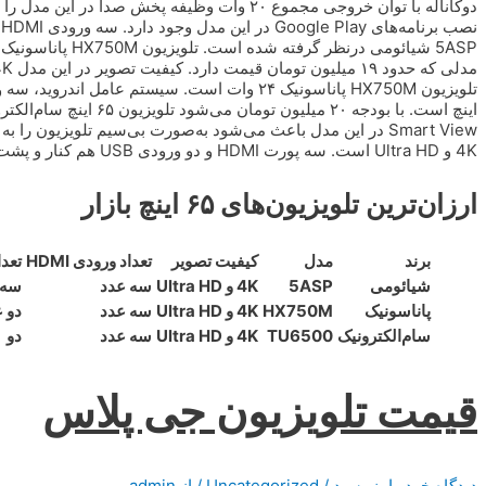
دوکاناله با توان خروجی مجموع ۲۰ وات وظیفه پخش ص
Smart View در این مدل باعث می‌شود به‌صورت بی‌سیم تلویزیون 
4K و Ultra HD است. سه پورت HDMI و دو ورودی USB هم کنار و پشت تلویزیون TU6500 قرار دارد.
ارزان‌ترین تلویزیون‌های ۶۵ اینچ بازار
برند
مدل
کیفیت تصویر
تعداد ورودی HDMI
تعدا
شیائومی
5ASP
4K و Ultra HD
سه عدد
سه 
پاناسونیک
HX750M
4K و Ultra HD
سه عدد
دو 
سام‌الکترونیک
TU6500
4K و Ultra HD
سه عدد
دو
قیمت تلویزیون جی پلاس
دیدگاه‌ خود را بنویسید
/
Uncategorized
/ از
admin