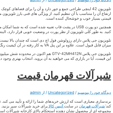
تلویزیون 42 اینچی طراحی جمع و جور دارد و آن را برای فضاهای ک
قیمتی بسیار خوب و خوشحال کننده است.
همچنین دو پورت USB در پشت قاب تعبیه شده است که به شم
کنید. به طور کلی تلویزیون از نظر پورت در وضعیت خوبی قرار دارد، ال
تلویزیون جی پلاس دارای رزولوشن فول اچ دی است که چندان بالا نیست ام
میزان قابل قبول است. علاوه بر این پنل VA به کار رفته در آن کیفیت رنگ و شفافیت قابل قبولی را به ارمغان آورد.
تلویزیون جی پلاس GTV-42MH412N هم اکنون 
این قیمت، آیا در بازاری که می خواهید به آن بروید، انتخاب بهتری وجود دارد
شیرآلات قهرمان قیمت
دیدگاه‌ خود را بنویسید
/
Uncategorized
/ از
admin
برندسازی معیاری است که ارزش خریدهای شما را ارائه و تأیید می کند
کند َ
شیرآلات قهرمان
در سایت
آتیس کالا
برای خرید شیرآلات سیر بزنید.
مجموعه ای از محصول نشان دهنده استحکام بالای کارخانه شیرآلات ا