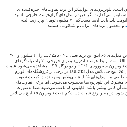
۶۵ اینچ برای خریداران بین ۲۰ تا ۲۵ میلیون تومان است. تلویزیون‌های غول‌پیکر این برند تفاوت‌های خیره‌کننده‌ای
ارند. دارای نمایشگر LED هستند و تصاویر را با کیفیت 4K و Ultra HD به‌نمایش می‌گذارند. اگر خریدار مدل‌های گران‌قیمت خارجی باشید،
و محصول برند‌های ایرانی و شیائومی هستند.
به گزارش فرارو، تومان است. فروشنده‌های لوازم خانگی یکی از ارزان‌ترین مدل‌های ۶۵ اینچ این برند یعنی LU722S-IND را ۲۰ میلیون و ۳۰۰
هزار تومان می‌فروشند. کیفیت تصویر در این تلویزیون از نوع 4K و Ultra HD است. رابط هوشند اندروید و توان خروجی ۲۰ وات بلندگو‌های
دوکاناله از دیگری ویژگی‌های این تلویزیون محسوب می‌شوند. کنار و پشت تلویزیون سه ورودی HDMI و دو درگاه USB مشاهده می‌شود. قیمت
تلویزیون ۶۵ اینچ جی‌پلاس می‌تواند نزدیک ۲۵ میلیون تومان باشد. تلویزیون ۶۵ اینچ جی‌پلاس مدل LU821S در برخی از فروشگاه‌های لوازم
خانگی درحال حاضر ۲۴ میلیون و ۵۰۰ هزار تومان فروخته می‌شود. تفاوت خاصی بین مدل‌های ۶۵ اینچ جی‌پلاس وجود ندارد. کیفیت تصویر،
ندروید و بلندگو‌های دوکاناله ۲۰ واتی ویژگی‌های مشترک این تلویزیون‌ها محسوب می‌شوند، اما برخی تفاوت‌های
قی صدا در مدل LU821S باعث شده تا قیمت آن کمی بیشتر باشد. قابلیتی که باعث می‌شود صدا به‌صورت
خودکار تنظیم شود و مثلا موقع داد و فریاد‌ها، صدای بم‌تری از بلندگو خارج شود. در همین رنج قیمت دست‌کم هفت تلویزیون ۶۵ اینچ جی‌پلاس