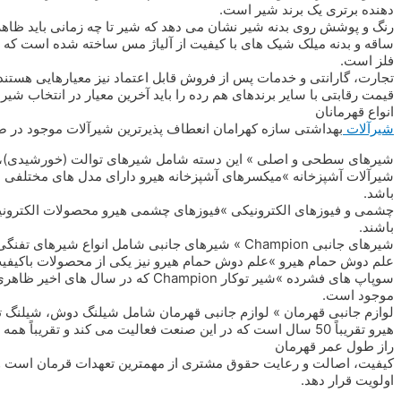
دهنده برتری یک برند شیر است.
رنگ و پوشش روی بدنه شیر نشان می دهد که شیر تا چه زمانی باید ظاه
ساقه و بدنه میلک شیک های با کیفیت از آلیاژ مس ساخته شده است که سا
فلز است.
تجارت، گارانتی و خدمات پس از فروش قابل اعتماد نیز معیارهایی هستند ک
قیمت رقابتی با سایر برندهای هم رده را باید آخرین معیار در انتخاب شیر
انواع قهرمانان
شیرآلات
بهداشتی سازه کهرامان انعطاف پذیرترین شیرآلات موجود در ص
شیرهای سطحی و اصلی » این دسته شامل شیرهای توالت (خورشیدی)، ش
شیرآلات آشپزخانه »میکسرهای آشپزخانه هیرو دارای مدل های مختلفی 
باشد.
چشمی و فیوزهای الکترونیکی »فیوزهای چشمی هیرو محصولات الکترونیک
باشند.
شیرهای جانبی Champion » شیرهای جانبی شامل انواع شیرهای تفنگی، شیرهای فلاش، شیرهای تراس و شیرهای بیمارستانی می باشد.
علم دوش حمام هیرو »علم دوش حمام هیرو نیز یکی از محصولات باکیفیت
سوپاپ های فشرده »شیر توکار Champion
موجود است.
لوازم جانبی قهرمان » لوازم جانبی قهرمان شامل شیلنگ دوش، شیلنگ تو
هیرو تقریباً 50 سال است که در این صنعت فعالیت می کند و تقریباً همه در مورد انتخاب سوپاپ، برند هیرو شماره 1 هستند.
راز طول عمر قهرمان
کیفیت، اصالت و رعایت حقوق مشتری از مهمترین تعهدات قرمان است و 
اولویت قرار دهد.