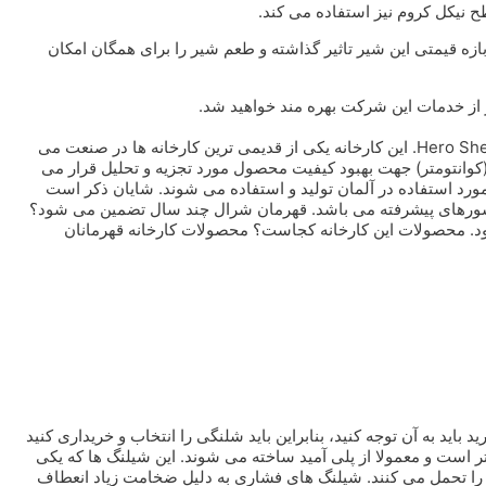
زه قیمتی این شیر تاثیر گذاشته و طعم شیر را برای همگان امکان
لیست قیمت جدید با تخفیف های استثنایی برای تمامی محصولات Hero Sheraals. این کارخانه یکی از قدیمی ترین کارخانه ها در صنعت می
ه (کوانتومتر) جهت بهبود کیفیت محصول مورد تجزیه و تحلیل قرار می
Champ در اسپانیا، SEDAL و اکثر لوله های مورد استفاده در آلمان تولید و استفاده می شوند. شایان ذکر است
 کشورهای پیشرفته می باشد. قهرمان شرال چند سال تضمین می شود؟
یخ فروش به مدت 5 سال گارانتی می شود. محصولات این کارخانه کجاست؟ محصولات کارخانه قهرمانان
ید به آن توجه کنید، بنابراین باید شلنگی را انتخاب و خریداری کنید
ایی را تحمل کند. قطر بیرونی این شیلنگ ها 1 سانتی متر است و معمولا از پلی آمید ساخته می شوند. این شیلنگ ها که یکی
 ترین تجهیزات مه پاش صنعتی هستند به راحتی فشار حدود 80 بار را تحمل می کنند. شیلنگ های فشاری به دلیل ضخامت زیاد انعطاف