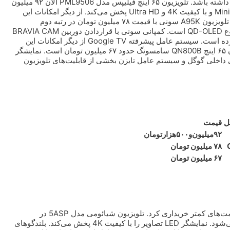
گران‌ترین تلویزیون ۶۵ اینچ بازار می‌تواند نزدیک ۱۰۰ میلیون تومان قیمت داشته باشد. تلویزیون ۶۵ اینچ فیلیپس مدل PML9506 الان ۹۲ میلیون
و ۵۰۰ هزار تومان ارزش دارد. نمایشگر این مدل تصاویر را با فناوری MiniLED و با کیفیت 4K و Ultra HD پخش می‌کند. از دیگر امکانات این
تلویزیون باید به سیستم عامل اندروید و دستیار گوگل داخلی اشاره کنیم. تلویزیون A95K سونی با قیمت ۷۸ میلیون تومان در رتبه دوم
گران‌ترین مدل‌های ۶۵ اینچ بازار قرار می‌گیرد. نمایشگر این تلویزیون از نوع QD-OLED است. کمپانی سونی با قراردادن دوربین BRAVIA CAM
در این مدل امکان برقراری تماس تصویری از طریق تلویزیون را فراهم کرده است. سیستم عامل پیشرفته Google TV از دیگر امکانات این
تلویزیون گرانقیمت است. از دیگر برند‌های موجود در بازار قیمت تلویزیون ۶۵ اینچ QN800B سامسونگ حدود ۶۷ میلیون تومان است. نمایشگر
وان تولید صدای ۷۰ وات، دستیار صوتی داخلی گوگل و سیستم عامل تایزن بخشی از قابلیت‌های تلویزیون
ل
قیمت
۹۲‌میلیون‌و۵۰۰هزارتومان
۷۸ میلیون تومان
۶۷ میلیون تومان
ارزان‌ترین تلویزیون‌های ۶۵ اینچ بازار را می‌شود با ۲۰ میلیون تومان یا قیمت‌های کمتر خریداری کرد. تلویزیون شیائومی مدل 5ASP در
فروشگاه‌های لوازم خانگی تقریبا ۱۸ میلیون و ۵۰۰ هزار تومان فروخته می‌شود. نمایشگر LED تصاویر را با کیفیت 4K پخش می‌کند. بلندگو‌های