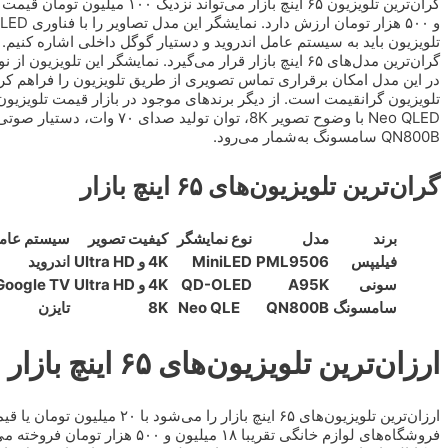
Neo QLED با وضوح تصویر 8K، ت
QN800B سامسونگ به‌شمار می‌رود.
گران‌ترین تلویزیون‌های ۶۵ اینچ بازار
برند
مدل
نوع نمایشگر
کیفیت تصویر
سیستم عام
فیلیپس
PML9506
MiniLED
4K و Ultra HD
اندروید
سونی
A95K
QD-OLED
4K و Ultra HD
Google TV
سامسونگ
QN800B
Neo QLE
8K
تایزن
ارزان‌ترین تلویزیون‌های ۶۵ اینچ بازار