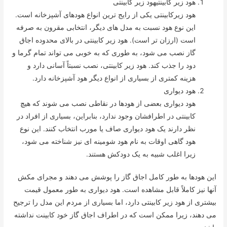
هود زیر کابینتیهود زیر کابینتی
هود زیرکابینتی یکی از رایج ترین انواع هودهای آشپزخانه است.
این نوع هود نسبت به مدل های دیگر، انتخابی مقرون به صرفه
است (ارزان تر است). هود زیر کابینتی در بالای محدوده اجاق
گاز نصب می شود، به طوری که به خوبی می تواند تمام گرما و
دود را جذب کند. هود زیر کابینتی، نصب نسبتاً آسانی دارد و
هزینه کمتری از بسیاری از انواع دیگر هود آشپزخانه دارد.
هود دیواری
هود دیواری بعضی از هودها در نقاطی نصب می شوند که هیچ
کابینتی در اطرافشان وجود ندارد، بنابراین، بسیاری از افراد در
نظر دارند یک هود دیواری صاف یا مورب انتخاب کنند. این نوع
هود گاهی اوقات به نام هود شومینه ای نیز شناخته می شود،
زیرا اغلب شبیه به یک دودکش هستند.
این هودها به طور کامل اجاق گاز را پوشش می دهند و مجرای مکش
آنها نیز کاملاً قابل مشاهده است. هود دیواری به طور معمول قیمت
بیشتری از هود زیر کابینتی دارد، اما بسیاری از مردم این مدل را ترجیح
می دهند، زیرا ممکن است که در اطراف اجاق گاز خود کابینت نداشته