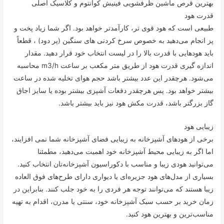
بهترین قرص ماشین ظرفشویی فینیش کوانتوم و کلاسیک اصلی
قدرت هود
طبیعی است که هود قوی تر، کارآمدتر خواهد بود. اگر شما زیاد پخت و
پز انجام می‌دهید به خصوص سرخ کردنی های سنگین (پر دود) ، قطعاً
باید هودهایی با قدرت بالا را در لیست انتخاب خود قرار دهید. مقدار
اندازه گیری قدرت هود از طریق متر مکعب بر ساعت m3/h محاسبه
می‌شود. هرچقدر این عدد بیشتر باشد حجم هوای تخلیه شده در ساعت
بیشتر خواهد بود. پس هرچقدر دفعات آشپزی بیشتر بوده یا سایز اجاق
گاز بزرگتر باشد، قدرت مکش هود نیز باید بیشتر باشد.
زیبایی هود
برخی از هودهای آشپزخانه به زیبایی فضای آشپزخانه شما نمی افزایند،
اما اگر به زیبایی محیط آشپزخانه خود اهمیت می‌دهید، مطمئنا
می‌توانید هودی زیبا و مناسب با دکوراسیون آشپزخانه‌تان انتخاب کنید.
بسیاری از مدل‌های هود جزیره‌ای یا دیواری دارای طرح‌های فوق العاده
زیبا هستند که می‌توانند توجه هر فردی را به خود جلب کنند. بنابراین در
زمان خرید بر حسب سبک آشپزخانه خود، سنتی یا مدرن، اقدام به تهیه
مناسب‌ترین و بهترین هود کنید.