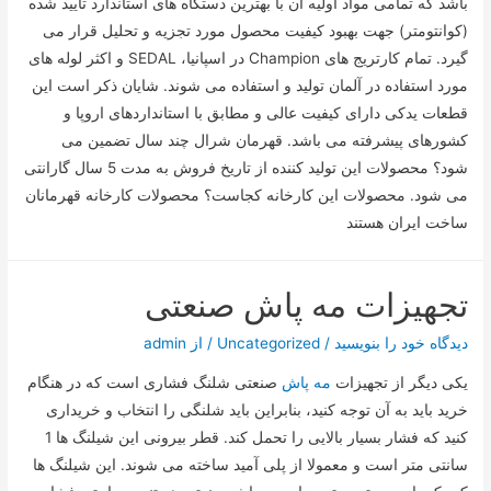
باشد که تمامی مواد اولیه آن با بهترین دستگاه های استاندارد تایید شده
(کوانتومتر) جهت بهبود کیفیت محصول مورد تجزیه و تحلیل قرار می
گیرد. تمام کارتریج های Champion در اسپانیا، SEDAL و اکثر لوله های
مورد استفاده در آلمان تولید و استفاده می شوند. شایان ذکر است این
قطعات یدکی دارای کیفیت عالی و مطابق با استانداردهای اروپا و
کشورهای پیشرفته می باشد. قهرمان شرال چند سال تضمین می
شود؟ محصولات این تولید کننده از تاریخ فروش به مدت 5 سال گارانتی
می شود. محصولات این کارخانه کجاست؟ محصولات کارخانه قهرمانان
ساخت ایران هستند
تجهیزات مه پاش صنعتی
دیدگاه‌ خود را بنویسید
/
Uncategorized
/ از
admin
یکی دیگر از تجهیزات
مه پاش
صنعتی شلنگ فشاری است که در هنگام
خرید باید به آن توجه کنید، بنابراین باید شلنگی را انتخاب و خریداری
کنید که فشار بسیار بالایی را تحمل کند. قطر بیرونی این شیلنگ ها 1
سانتی متر است و معمولا از پلی آمید ساخته می شوند. این شیلنگ ها