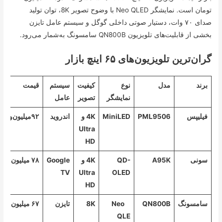
تومان است. نمایشگر Neo QLED با وضوح تصویر 8K، توان تولید
صدای ۷۰ وات، دستیار صوتی داخلی گوگل و سیستم عامل تایزن
بخشی از قابلیت‌های تلویزیون QN800B سامسونگ به‌شمار می‌رود.
گران‌ترین تلویزیون‌های ۶۵ اینچ بازار
برند
مدل
نوع
کیفیت
سیستم
قیمت
نمایشگر
تصویر
عامل
فیلیپس
PML9506
MiniLED
4K و
اندروید
۹۲‌میلیون‌و۵۰۰هزارتومان
Ultra
HD
سونی
A95K
QD-
4K و
Google
۷۸ میلیون تومان
TV
Ultra
OLED
HD
سامسونگ
QN800B
Neo
8K
تایزن
۶۷ میلیون تومان
QLE