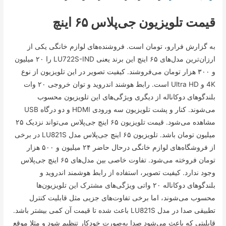
قیمت تلویزیون جی‌پلاس ۶۵ اینچ
به گزارش فرارو، تومان است. فروشنده‌های لوازم خانگی یکی از
ارزان‌ترین مدل‌های ۶۵ اینچ این برند یعنی LU722S-IND را ۲۰ میلیون
و ۳۰۰ هزار تومان می‌فروشند. کیفیت تصویر در این تلویزیون از نوع
4K و Ultra HD است. رابط هوشند اندروید و توان خروجی ۲۰ وات
بلندگو‌های دوکاناله از دیگری ویژگی‌های این تلویزیون محسوب
می‌شوند. کنار و پشت تلویزیون سه ورودی HDMI و دو درگاه USB
مشاهده می‌شود. قیمت تلویزیون ۶۵ اینچ جی‌پلاس می‌تواند نزدیک ۲۵
میلیون تومان باشد. تلویزیون ۶۵ اینچ جی‌پلاس مدل LU821S در برخی
از فروشگاه‌های لوازم خانگی درحال حاضر ۲۴ میلیون و ۵۰۰ هزار
تومان فروخته می‌شود. تفاوت خاصی بین مدل‌های ۶۵ اینچ جی‌پلاس
وجود ندارد. کیفیت تصویر، استفاده از رابط هوشمند اندروید و
بلندگو‌های دوکاناله ۲۰ واتی ویژگی‌های مشترک این تلویزیون‌ها
محسوب می‌شوند، اما برخی تفاوت‌های جزیی مثل قابلیت کنترل
تطبیقی صدا در مدل LU821S باعث شده تا قیمت آن کمی بیشتر باشد.
قابلیتی که باعث می‌شود صدا به‌صورت خودکار تنظیم شود و مثلا موقع