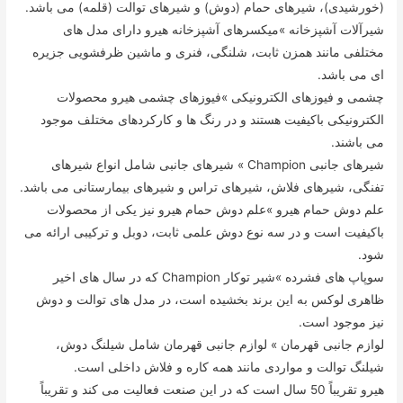
(خورشیدی)، شیرهای حمام (دوش) و شیرهای توالت (قلمه) می باشد.
شیرآلات آشپزخانه »میکسرهای آشپزخانه هیرو دارای مدل های
مختلفی مانند همزن ثابت، شلنگی، فنری و ماشین ظرفشویی جزیره
ای می باشد.
چشمی و فیوزهای الکترونیکی »فیوزهای چشمی هیرو محصولات
الکترونیکی باکیفیت هستند و در رنگ ها و کارکردهای مختلف موجود
می باشند.
شیرهای جانبی Champion » شیرهای جانبی شامل انواع شیرهای
تفنگی، شیرهای فلاش، شیرهای تراس و شیرهای بیمارستانی می باشد.
علم دوش حمام هیرو »علم دوش حمام هیرو نیز یکی از محصولات
باکیفیت است و در سه نوع دوش علمی ثابت، دوبل و ترکیبی ارائه می
شود.
سوپاپ های فشرده »شیر توکار Champion که در سال های اخیر
ظاهری لوکس به این برند بخشیده است، در مدل های توالت و دوش
نیز موجود است.
لوازم جانبی قهرمان » لوازم جانبی قهرمان شامل شیلنگ دوش،
شیلنگ توالت و مواردی مانند همه کاره و فلاش داخلی است.
هیرو تقریباً 50 سال است که در این صنعت فعالیت می کند و تقریباً