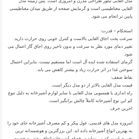
مدل القایی تبلور طراحی مدرن و امروزی است. پس زمینه مدل
القایی مغناطیسی است و گرمایش صفحه از طریق میدان مغناطیسی
پایین تر انجام می شود.
استحکام – قدرت:
سرعت پخت اجاق القایی بالاست و کنترل خوبی روی حرارت دارید.
تغییر دمای مورد نظر به سرعت و بدون تاخیر روی اجاق گاز اعمال می
شود.
گرمای استفاده شده ایده آل است اما مستقیم نیست. بنابراین احتمال
سوختن غذا در اثر حرارت زیاد و بیشتر کاهش می یابد.
نقاط ضعف:
قیمت مدل القایی بالاتر از دو مدل دیگر است.
راه اندازی یا همسویی مدل القایی با سایر لوازم آشپزخانه به دلیل تنوع
کم این نوع آشپزخانه کاملاً چالش برانگیز است.
اخرین حرف
امروزه مدل های قدیمی، غول پیکر و کم مصرف آشپزخانه جای خود را
به بهترین انواع آشپزخانه داده اند. این بزرگترین و هوشمندانه ترین
تغییری است که می تواند در فضای آشپزخانه اتفاق بیفتد. به خصوص