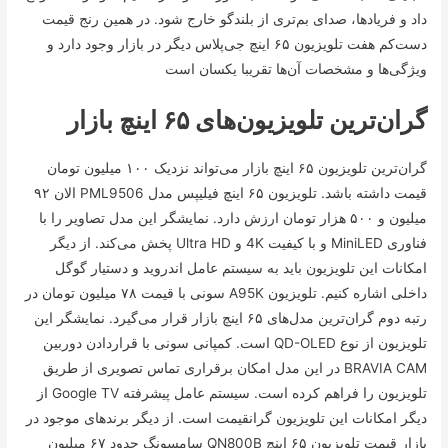
داد و فریاد‌ها، صدای بم‌تری از بلندگو خارج شود. در همین رنج قیمت
دست‌کم هفت تلویزیون ۶۵ اینچ جی‌پلاس دیگر در بازار وجود دارد و
ویژگی‌ها و مشخصات آن‌ها تقریبا یکسان است
گران‌ترین تلویزیون‌های ۶۵ اینچ بازار
گران‌ترین تلویزیون ۶۵ اینچ بازار می‌تواند نزدیک ۱۰۰ میلیون تومان
قیمت داشته باشد. تلویزیون ۶۵ اینچ فیلیپس مدل PML9506 الان ۹۲
میلیون و ۵۰۰ هزار تومان ارزش دارد. نمایشگر این مدل تصاویر را با
فناوری MiniLED و با کیفیت 4K و Ultra HD پخش می‌کند. از دیگر
امکانات این تلویزیون باید به سیستم عامل اندروید و دستیار گوگل
داخلی اشاره کنیم. تلویزیون A95K سونی با قیمت ۷۸ میلیون تومان در
رتبه دوم گران‌ترین مدل‌های ۶۵ اینچ بازار قرار می‌گیرد. نمایشگر این
تلویزیون از نوع QD-OLED است. کمپانی سونی با قراردادن دوربین
BRAVIA CAM در این مدل امکان برقراری تماس تصویری از طریق
تلویزیون را فراهم کرده است. سیستم عامل پیشرفته Google TV از
دیگر امکانات این تلویزیون گرانقیمت است. از دیگر برند‌های موجود در
بازار قیمت تلویزیون ۶۵ اینچ QN800B سامسونگ حدود ۶۷ میلیون