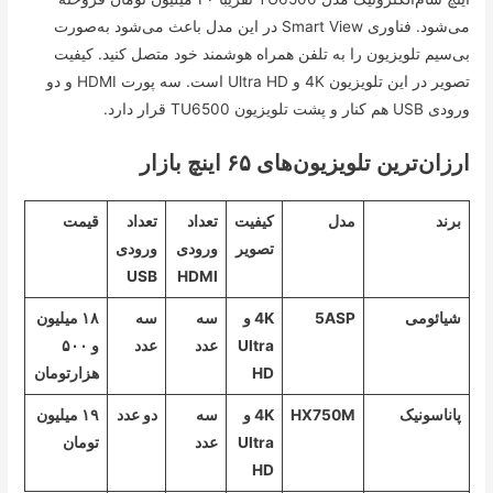
می‌شود. فناوری Smart View در این مدل باعث می‌شود به‌صورت
بی‌سیم تلویزیون را به تلفن همراه هوشمند خود متصل کنید. کیفیت
تصویر در این تلویزیون 4K و Ultra HD است. سه پورت HDMI و دو
ورودی USB هم کنار و پشت تلویزیون TU6500 قرار دارد.
ارزان‌ترین تلویزیون‌های ۶۵ اینچ بازار
برند
مدل
کیفیت
تعداد
تعداد
قیمت
تصویر
ورودی
ورودی
USB
HDMI
شیائومی
5ASP
4K و
سه
سه
۱۸ میلیون
Ultra
عدد
عدد
و ۵۰۰
HD
هزارتومان
پاناسونیک
HX750M
4K و
سه
دو عدد
۱۹ میلیون
Ultra
عدد
تومان
HD