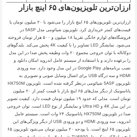
ارزان‌ترین تلویزیون‌های ۶۵ اینچ بازار
ارزان‌ترین تلویزیون‌های ۶۵ اینچ بازار را می‌شود با ۲۰ میلیون تومان یا
قیمت‌های کمتر خریداری کرد. تلویزیون شیائومی مدل 5ASP در
فروشگاه‌های لوازم خانگی تقریبا ۱۸ میلیون و ۵۰۰ هزار تومان فروخته
می‌شود. نمایشگر LED تصاویر را با کیفیت 4K پخش می‌کند. بلندگو‌های
دوکاناله با توان خروجی مجموع ۲۰ وات وظیفه پخش صدا در این مدل
را برعهده دارند و با استفاده از سیستم عامل اندروید امکان دانلود و
نصب برنامه‌های Google Play در این مدل وجود دارد. سه ورودی
HDMI و سه درگاه USB برای اتصال وسایل صوتی و تصویری به
تلویزیون 5ASP شیائومی درنظر گرفته شده است. تلویزیون HX750M
پاناسونیک از دیگر مدل‌های ۶۵ اینچ بازار با قیمت کمتر از ۲۰ میلیون
تومان است. مدلی که حدود ۱۹ میلیون تومان قیمت دارد. کیفیت تصویر
در این مدل 4K و Ultra HD و نمایشگر از نوع LED است. توان خروجی
صدا در تلویزیون HX750M پاناسونیک ۲۴ وات است. سیستم عامل
اندروید، سه ورودی HDMI و دو ورودی USB از دیگر ویژگی‌های این
تلویزیون ۶۵ اینچ است. با بودجه ۲۰ میلیون تومان می‌شود تلویزیون ۶۵
اینچ سام‌الکترونیک مدل TU6500 تقریبا ۲۰ میلیون تومان فروخته