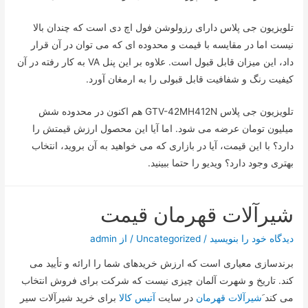
تلویزیون جی پلاس دارای رزولوشن فول اچ دی است که چندان بالا
نیست اما در مقایسه با قیمت و محدوده ای که می توان در آن قرار
داد، این میزان قابل قبول است. علاوه بر این پنل VA به کار رفته در آن
کیفیت رنگ و شفافیت قابل قبولی را به ارمغان آورد.
تلویزیون جی پلاس GTV-42MH412N هم اکنون در محدوده شش
میلیون تومان عرضه می شود. اما آیا این محصول ارزش قیمتش را
دارد؟ با این قیمت، آیا در بازاری که می خواهید به آن بروید، انتخاب
بهتری وجود دارد؟ ویدیو را حتما ببینید.
شیرآلات قهرمان قیمت
دیدگاه‌ خود را بنویسید
/
Uncategorized
/ از
admin
برندسازی معیاری است که ارزش خریدهای شما را ارائه و تأیید می
کند. تاریخ و شهرت آلمان چیزی نیست که شرکت برای فروش انتخاب
می کند َ
شیرآلات قهرمان
در سایت
آتیس کالا
برای خرید شیرآلات سیر