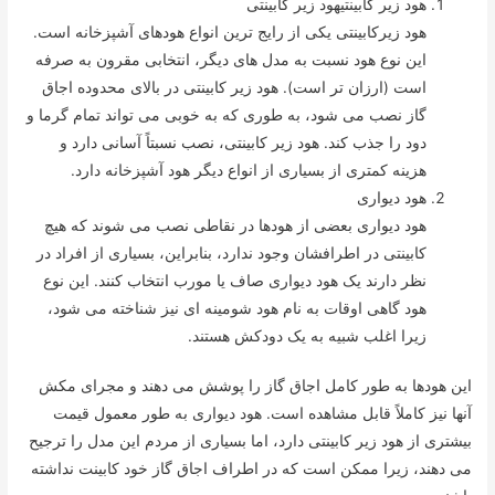
هود زیر کابینتیهود زیر کابینتی
هود زیرکابینتی یکی از رایج ترین انواع هودهای آشپزخانه است.
این نوع هود نسبت به مدل های دیگر، انتخابی مقرون به صرفه
است (ارزان تر است). هود زیر کابینتی در بالای محدوده اجاق
گاز نصب می شود، به طوری که به خوبی می تواند تمام گرما و
دود را جذب کند. هود زیر کابینتی، نصب نسبتاً آسانی دارد و
هزینه کمتری از بسیاری از انواع دیگر هود آشپزخانه دارد.
هود دیواری
هود دیواری بعضی از هودها در نقاطی نصب می شوند که هیچ
کابینتی در اطرافشان وجود ندارد، بنابراین، بسیاری از افراد در
نظر دارند یک هود دیواری صاف یا مورب انتخاب کنند. این نوع
هود گاهی اوقات به نام هود شومینه ای نیز شناخته می شود،
زیرا اغلب شبیه به یک دودکش هستند.
این هودها به طور کامل اجاق گاز را پوشش می دهند و مجرای مکش
آنها نیز کاملاً قابل مشاهده است. هود دیواری به طور معمول قیمت
بیشتری از هود زیر کابینتی دارد، اما بسیاری از مردم این مدل را ترجیح
می دهند، زیرا ممکن است که در اطراف اجاق گاز خود کابینت نداشته