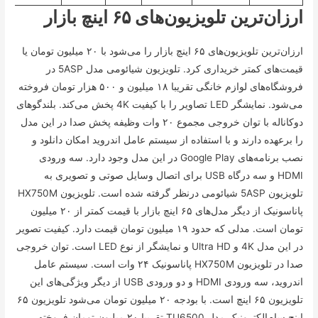
ارزان‌ترین تلویزیون‌های ۶۵ اینچ بازار
ارزان‌ترین تلویزیون‌های ۶۵ اینچ بازار را می‌شود با ۲۰ میلیون تومان یا
قیمت‌های کمتر خریداری کرد. تلویزیون شیائومی مدل 5ASP در
فروشگاه‌های لوازم خانگی تقریبا ۱۸ میلیون و ۵۰۰ هزار تومان فروخته
می‌شود. نمایشگر LED تصاویر را با کیفیت 4K پخش می‌کند. بلندگو‌های
دوکاناله با توان خروجی مجموع ۲۰ وات وظیفه پخش صدا در این مدل
را برعهده دارند و با استفاده از سیستم عامل اندروید امکان دانلود و
نصب برنامه‌های Google Play در این مدل وجود دارد. سه ورودی
HDMI و سه درگاه USB برای اتصال وسایل صوتی و تصویری به
تلویزیون 5ASP شیائومی درنظر گرفته شده است. تلویزیون HX750M
پاناسونیک از دیگر مدل‌های ۶۵ اینچ بازار با قیمت کمتر از ۲۰ میلیون
تومان است. مدلی که حدود ۱۹ میلیون تومان قیمت دارد. کیفیت تصویر
در این مدل 4K و Ultra HD و نمایشگر از نوع LED است. توان خروجی
صدا در تلویزیون HX750M پاناسونیک ۲۴ وات است. سیستم عامل
اندروید، سه ورودی HDMI و دو ورودی USB از دیگر ویژگی‌های این
تلویزیون ۶۵ اینچ است. با بودجه ۲۰ میلیون تومان می‌شود تلویزیون ۶۵
اینچ سام‌الکترونیک مدل TU6500 تقریبا ۲۰ میلیون تومان فروخته