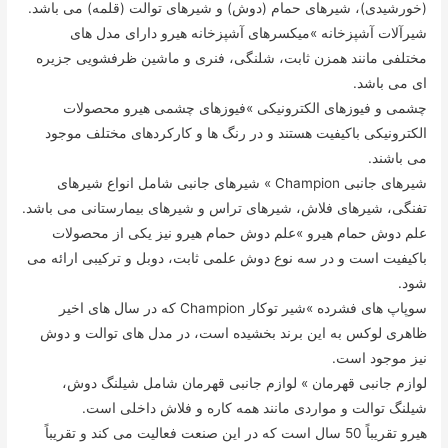
(خورشیدی)، شیرهای حمام (دوش) و شیرهای توالت (قلمه) می باشد.
شیرآلات آشپزخانه »میکسرهای آشپزخانه هیرو دارای مدل های
مختلفی مانند همزن ثابت، شلنگی، فنری و ماشین ظرفشویی جزیره
ای می باشد.
چشمی و فیوزهای الکترونیکی »فیوزهای چشمی هیرو محصولات
الکترونیکی باکیفیت هستند و در رنگ ها و کارکردهای مختلف موجود
می باشند.
شیرهای جانبی Champion » شیرهای جانبی شامل انواع شیرهای
تفنگی، شیرهای فلاش، شیرهای تراس و شیرهای بیمارستانی می باشد.
علم دوش حمام هیرو »علم دوش حمام هیرو نیز یکی از محصولات
باکیفیت است و در سه نوع دوش علمی ثابت، دوبل و ترکیبی ارائه می
شود.
سوپاپ های فشرده »شیر توکار Champion که در سال های اخیر
ظاهری لوکس به این برند بخشیده است، در مدل های توالت و دوش
نیز موجود است.
لوازم جانبی قهرمان » لوازم جانبی قهرمان شامل شیلنگ دوش،
شیلنگ توالت و مواردی مانند همه کاره و فلاش داخلی است.
هیرو تقریباً 50 سال است که در این صنعت فعالیت می کند و تقریباً