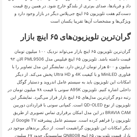
داد و فریاد‌ها، صدای بم‌تری از بلندگو خارج شود. در همین رنج قیمت
دست‌کم هفت تلویزیون ۶۵ اینچ جی‌پلاس دیگر در بازار وجود دارد و
ویژگی‌ها و مشخصات آن‌ها تقریبا یکسان است
گران‌ترین تلویزیون‌های ۶۵ اینچ بازار
گران‌ترین تلویزیون ۶۵ اینچ بازار می‌تواند نزدیک ۱۰۰ میلیون تومان
قیمت داشته باشد. تلویزیون ۶۵ اینچ فیلیپس مدل PML9506 الان ۹۲
میلیون و ۵۰۰ هزار تومان ارزش دارد. نمایشگر این مدل تصاویر را با
فناوری MiniLED و با کیفیت 4K و Ultra HD پخش می‌کند. از دیگر
امکانات این تلویزیون باید به سیستم عامل اندروید و دستیار گوگل
داخلی اشاره کنیم. تلویزیون A95K سونی با قیمت ۷۸ میلیون تومان در
رتبه دوم گران‌ترین مدل‌های ۶۵ اینچ بازار قرار می‌گیرد. نمایشگر این
تلویزیون از نوع QD-OLED است. کمپانی سونی با قراردادن دوربین
BRAVIA CAM در این مدل امکان برقراری تماس تصویری از طریق
تلویزیون را فراهم کرده است. سیستم عامل پیشرفته Google TV از
دیگر امکانات این تلویزیون گرانقیمت است. از دیگر برند‌های موجود در
بازار قیمت تلویزیون ۶۵ اینچ QN800B سامسونگ حدود ۶۷ میلیون