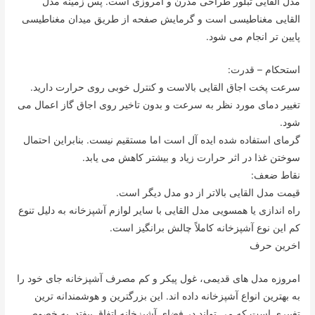
مدل القایی تبلور طراحی مدرن و امروزی است. پس زمینه مدل
القایی مغناطیسی است و گرمایش صفحه از طریق میدان مغناطیسی
پایین تر انجام می شود.
استحکام – قدرت:
سرعت پخت اجاق القایی بالاست و کنترل خوبی روی حرارت دارید.
تغییر دمای مورد نظر به سرعت و بدون تاخیر روی اجاق گاز اعمال می
شود.
گرمای استفاده شده ایده آل است اما مستقیم نیست. بنابراین احتمال
سوختن غذا در اثر حرارت زیاد و بیشتر کاهش می یابد.
نقاط ضعف:
قیمت مدل القایی بالاتر از دو مدل دیگر است.
راه اندازی یا همسویی مدل القایی با سایر لوازم آشپزخانه به دلیل تنوع
کم این نوع آشپزخانه کاملاً چالش برانگیز است.
اخرین حرف
امروزه مدل های قدیمی، غول پیکر و کم مصرف آشپزخانه جای خود را
به بهترین انواع آشپزخانه داده اند. این بزرگترین و هوشمندانه ترین
تغییری است که می تواند در فضای آشپزخانه اتفاق بیفتد. به خصوص