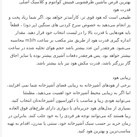
بهترین قرص ماشین ظرفشویی فینیش کوانتوم و کلاسیک اصلی
قدرت هود
طبیعی است که هود قوی تر، کارآمدتر خواهد بود. اگر شما زیاد پخت و
پز انجام می‌دهید به خصوص سرخ کردنی های سنگین (پر دود) ، قطعاً
باید هودهایی با قدرت بالا را در لیست انتخاب خود قرار دهید. مقدار
اندازه گیری قدرت هود از طریق متر مکعب بر ساعت m3/h محاسبه
می‌شود. هرچقدر این عدد بیشتر باشد حجم هوای تخلیه شده در ساعت
بیشتر خواهد بود. پس هرچقدر دفعات آشپزی بیشتر بوده یا سایز اجاق
گاز بزرگتر باشد، قدرت مکش هود نیز باید بیشتر باشد.
زیبایی هود
برخی از هودهای آشپزخانه به زیبایی فضای آشپزخانه شما نمی افزایند،
اما اگر به زیبایی محیط آشپزخانه خود اهمیت می‌دهید، مطمئنا
می‌توانید هودی زیبا و مناسب با دکوراسیون آشپزخانه‌تان انتخاب کنید.
بسیاری از مدل‌های هود جزیره‌ای یا دیواری دارای طرح‌های فوق العاده
زیبا هستند که می‌توانند توجه هر فردی را به خود جلب کنند. بنابراین در
زمان خرید بر حسب سبک آشپزخانه خود، سنتی یا مدرن، اقدام به تهیه
مناسب‌ترین و بهترین هود کنید.