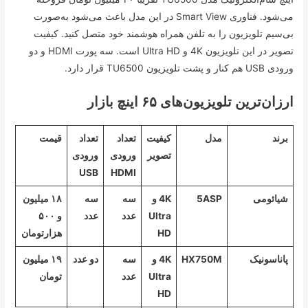
می‌شود. فناوری Smart View در این مدل باعث می‌شود به‌صورت
بی‌سیم تلویزیون را به تلفن همراه هوشمند خود متصل کنید. کیفیت
تصویر در این تلویزیون 4K و Ultra HD است. سه پورت HDMI و دو
ورودی USB هم کنار و پشت تلویزیون TU6500 قرار دارد.
ارزان‌ترین تلویزیون‌های ۶۵ اینچ بازار
برند
مدل
کیفیت
تعداد
تعداد
قیمت
تصویر
ورودی
ورودی
USB
HDMI
شیائومی
5ASP
4K و
سه
سه
۱۸ میلیون
Ultra
عدد
عدد
و ۵۰۰
HD
هزارتومان
پاناسونیک
HX750M
4K و
سه
دو عدد
۱۹ میلیون
Ultra
عدد
تومان
HD