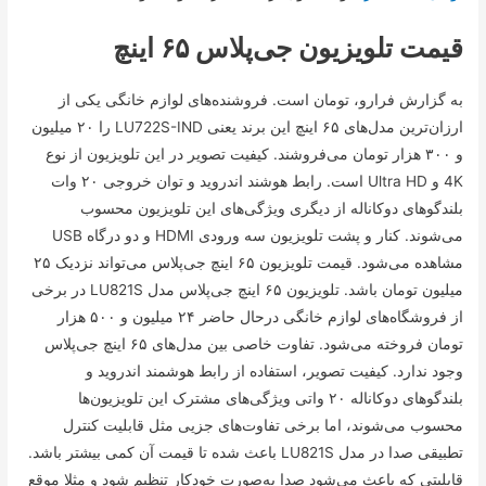
قیمت تلویزیون جی‌پلاس ۶۵ اینچ
به گزارش فرارو، تومان است. فروشنده‌های لوازم خانگی یکی از
ارزان‌ترین مدل‌های ۶۵ اینچ این برند یعنی LU722S-IND را ۲۰ میلیون
و ۳۰۰ هزار تومان می‌فروشند. کیفیت تصویر در این تلویزیون از نوع
4K و Ultra HD است. رابط هوشند اندروید و توان خروجی ۲۰ وات
بلندگو‌های دوکاناله از دیگری ویژگی‌های این تلویزیون محسوب
می‌شوند. کنار و پشت تلویزیون سه ورودی HDMI و دو درگاه USB
مشاهده می‌شود. قیمت تلویزیون ۶۵ اینچ جی‌پلاس می‌تواند نزدیک ۲۵
میلیون تومان باشد. تلویزیون ۶۵ اینچ جی‌پلاس مدل LU821S در برخی
از فروشگاه‌های لوازم خانگی درحال حاضر ۲۴ میلیون و ۵۰۰ هزار
تومان فروخته می‌شود. تفاوت خاصی بین مدل‌های ۶۵ اینچ جی‌پلاس
وجود ندارد. کیفیت تصویر، استفاده از رابط هوشمند اندروید و
بلندگو‌های دوکاناله ۲۰ واتی ویژگی‌های مشترک این تلویزیون‌ها
محسوب می‌شوند، اما برخی تفاوت‌های جزیی مثل قابلیت کنترل
تطبیقی صدا در مدل LU821S باعث شده تا قیمت آن کمی بیشتر باشد.
قابلیتی که باعث می‌شود صدا به‌صورت خودکار تنظیم شود و مثلا موقع