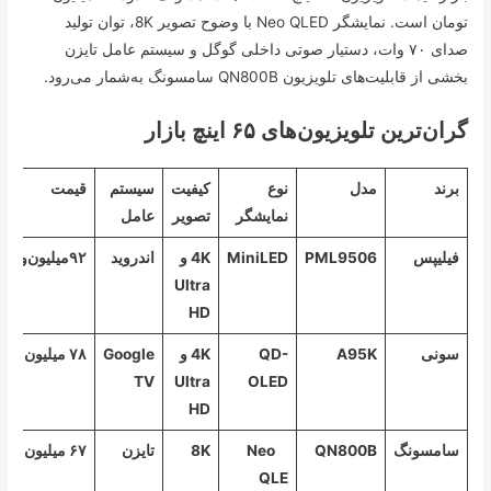
تومان است. نمایشگر Neo QLED با وضوح تصویر 8K، توان تولید
صدای ۷۰ وات، دستیار صوتی داخلی گوگل و سیستم عامل تایزن
بخشی از قابلیت‌های تلویزیون QN800B سامسونگ به‌شمار می‌رود.
گران‌ترین تلویزیون‌های ۶۵ اینچ بازار
برند
مدل
نوع
کیفیت
سیستم
قیمت
نمایشگر
تصویر
عامل
فیلیپس
PML9506
MiniLED
4K و
اندروید
۹۲‌میلیون‌و۵۰۰هزارتومان
Ultra
HD
سونی
A95K
QD-
4K و
Google
۷۸ میلیون تومان
TV
Ultra
OLED
HD
سامسونگ
QN800B
Neo
8K
تایزن
۶۷ میلیون تومان
QLE