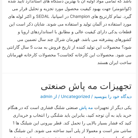
باشد که تمامی مواد اولیه آن با بهترین دستگاه های استاندارد تایید شده
(کوانتومتر) جهت بهبود کیفیت محصول مورد تجزیه و تحلیل قرار می
گیرد. تمام کارتریج های Champion در اسپانیا، SEDAL و اکثر لوله های
مورد استفاده در آلمان تولید و استفاده می شوند. شایان ذکر است این
قطعات یدکی دارای کیفیت عالی و مطابق با استانداردهای اروپا و
کشورهای پیشرفته می باشد. قهرمان شرال چند سال تضمین می
شود؟ محصولات این تولید کننده از تاریخ فروش به مدت 5 سال گارانتی
می شود. محصولات این کارخانه کجاست؟ محصولات کارخانه قهرمانان
ساخت ایران هستند
تجهیزات مه پاش صنعتی
دیدگاه‌ خود را بنویسید
/
Uncategorized
/ از
admin
یکی دیگر از تجهیزات
مه پاش
صنعتی شلنگ فشاری است که در هنگام
خرید باید به آن توجه کنید، بنابراین باید شلنگی را انتخاب و خریداری
کنید که فشار بسیار بالایی را تحمل کند. قطر بیرونی این شیلنگ ها 1
سانتی متر است و معمولا از پلی آمید ساخته می شوند. این شیلنگ ها